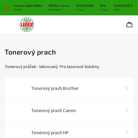
Osobní odběr BRNO
EXPRES rozvoz
ZÁSILKOVNA
DPD
ČESKÁ POŠTA
IHNED
do 24 hodin
1-2 dny
1-2 dny
2 dny
Tonerový prach
Tonerový prášek - lahvovaný. Pro laserové tiskárny.
Tonerový prach Brother
Tonerový prach Canon
Tonerový prach HP