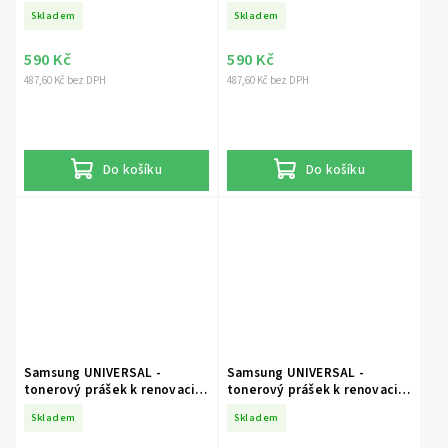
Skladem
Skladem
590 Kč
590 Kč
487,60 Kč bez DPH
487,60 Kč bez DPH
Do košíku
Do košíku
Samsung UNIVERSAL -
Samsung UNIVERSAL -
tonerový prášek k renovaci
tonerový prášek k renovaci
monochromatických tonerů
monochromatických tonerů
Skladem
Skladem