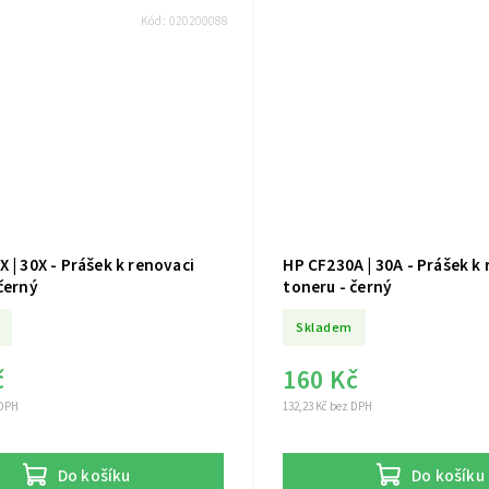
Kód:
020200088
 | 30X - Prášek k renovaci
HP CF230A | 30A - Prášek k
černý
toneru - černý
Skladem
č
160 Kč
 DPH
132,23 Kč bez DPH
Do košíku
Do košíku