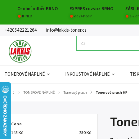
Osobní odběr BRNO
EXPRES rozvoz BRNO
ZÁSIL
IHNED
do 24 hodin
1-2 d
+420542221264
info@lakkis-toner.cz
TONEROVÉ NÁPLNĚ
INKOUSTOVÉ NÁPLNĚ
TIS
Domů
/
TONEROVÉ NÁPLNĚ
/
Tonerový prach
/
Tonerový prach HP
Tone
Cena
145
Kč
250
Kč