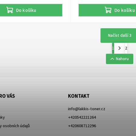
Do košíku
Do košíku
Načíst další 3
1
2
Nahoru
RO VÁS
KONTAKT
info
@
lakkis-toner.cz
nky
+420542221264
 osobních údajů
+420608712296