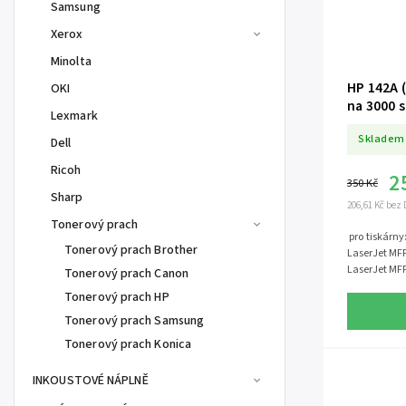
Samsung
Xerox
Minolta
HP 142A 
OKI
na 3000 
Lexmark
Skladem
Dell
Ricoh
2
350 Kč
Sharp
206,61 Kč bez
Tonerový prach
pro tiskárny: HP LaserJet MFP M 130 Series
Tonerový prach Brother
LaserJet MFP M 139 a HP La
LaserJet MFP M 141a HP Las
Tonerový prach Canon
LaserJet M 109a HP LaserJet M 110w 
Tonerový prach HP
111w HP LaserJet M 112w POZOR TISKÁRNY S
PÍSMENEM -
Tonerový prach Samsung
TONERY
Tonerový prach Konica
INKOUSTOVÉ NÁPLNĚ