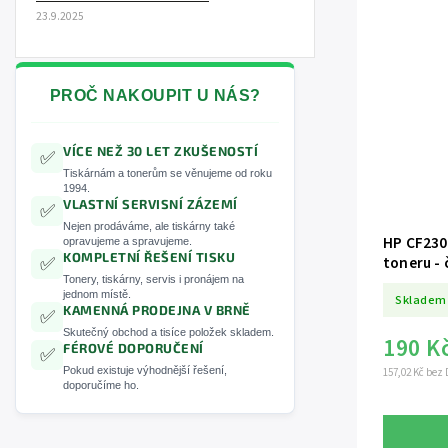
23.9.2025
PROČ NAKOUPIT U NÁS?
VÍCE NEŽ 30 LET ZKUŠENOSTÍ
✅
Tiskárnám a tonerům se věnujeme od roku
1994.
VLASTNÍ SERVISNÍ ZÁZEMÍ
✅
Nejen prodáváme, ale tiskárny také
HP CF230X
opravujeme a spravujeme.
KOMPLETNÍ ŘEŠENÍ TISKU
toneru - 
✅
Tonery, tiskárny, servis i pronájem na
jednom místě.
Skladem
KAMENNÁ PRODEJNA V BRNĚ
✅
Skutečný obchod a tisíce položek skladem.
190 K
FÉROVÉ DOPORUČENÍ
✅
Pokud existuje výhodnější řešení,
157,02 Kč bez
doporučíme ho.