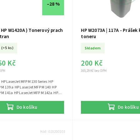
–28 %
( HP W1420A ) Tonerový prach
HP W2073A | 117A - Prášek 
stran
toneru
(>5 ks)
Skladem
50 Kč
200 Kč
 DPH
165,29 Kč bez DPH
 HP
serJet MFP M 140 HP
erJet MFP M 142a HP
HP LaserJet M
Do košíku
Do košíku
e- NEBEROU ŽÁDNÉ JINÉ NEŽ ORIGINÁL
Kód:
020200103