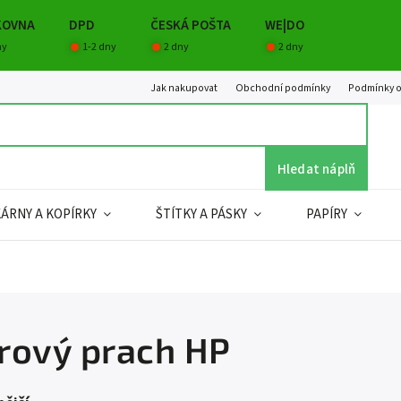
KOVNA
DPD
ČESKÁ POŠTA
WE|DO
ny
1-2 dny
2 dny
2 dny
Jak nakupovat
Obchodní podmínky
Podmínky o
Hledat náplň
KÁRNY A KOPÍRKY
ŠTÍTKY A PÁSKY
PAPÍRY
rový prach HP