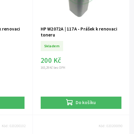
k renovaci
HP W2072A | 117A - Prášek k renovaci
toneru
Skladem
200 Kč
165,29 Kč bez DPH
Do košíku
Kód:
020200102
Kód:
020200090