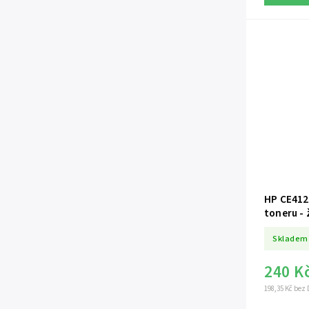
HP CE412A
toneru - 
Skladem
240 K
198,35 Kč bez