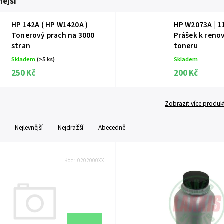
ější
HP 142A ( HP W1420A )
HP W2073A | 1
Tonerový prach na 3000
Prášek k reno
stran
toneru
Skladem
(>5 ks)
Skladem
250 Kč
200 Kč
Zobrazit více produk
Nejlevnější
Nejdražší
Abecedně
Kód:
0202000XX