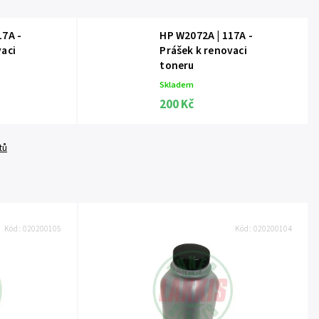
17A -
HP W2072A | 117A -
vaci
Prášek k renovaci
toneru
Skladem
200 Kč
tů
Kód:
020200105
Kód:
020200104