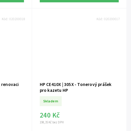
Kód:
020200018
Kód:
020200017
k renovaci
HP CE410X | 305X - Tonerový prášek
pro kazetu HP
Skladem
240 Kč
198,35 Kč bez DPH