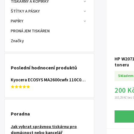
TISKÁRNY A KOPÍRKY
ŠTÍTKY A PÁSKY
PAPÍRY
PRONÁJEM TISKÁREN
Značky
HP W2071A | 117A -
toneru
Poslední hodnocení produktů
Skladem
Kyocera ECOSYS MA2600cwfx
110C0D3NL0
200 K
165,29 Kč bez
Poradna
Jak vybrat správnou tiskárnu pro
domácnost nebo kancelář