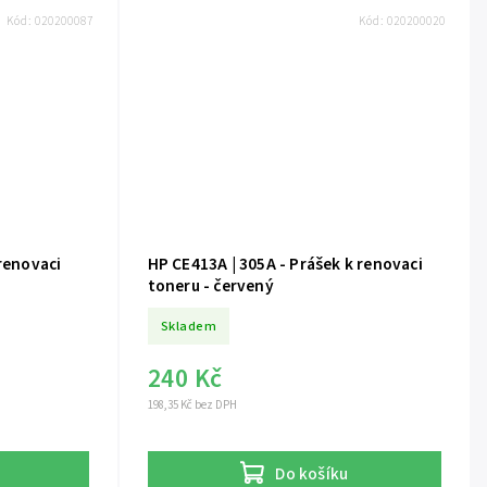
Kód:
020200087
Kód:
020200020
 renovaci
HP CE413A | 305A - Prášek k renovaci
toneru - červený
Skladem
240 Kč
198,35 Kč bez DPH
Do košíku