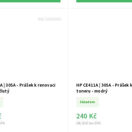
Kód:
020200019
 | 305A - Prášek k renovaci
HP CE411A | 305A - Prášek 
žlutý
toneru - modrý
Skladem
č
240 Kč
 DPH
198,35 Kč bez DPH