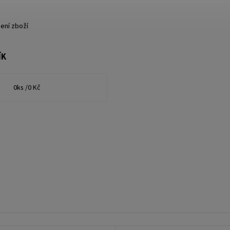
ení zboží
ÍK
0
ks /
0 Kč