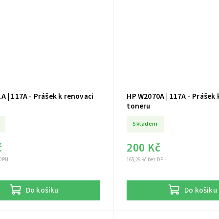
 Prášek k renovaci
HP W2070A | 117A - Prášek k renovaci
toneru
Skladem
č
200 Kč
 DPH
165,29 Kč bez DPH
Do košíku
Do košíku