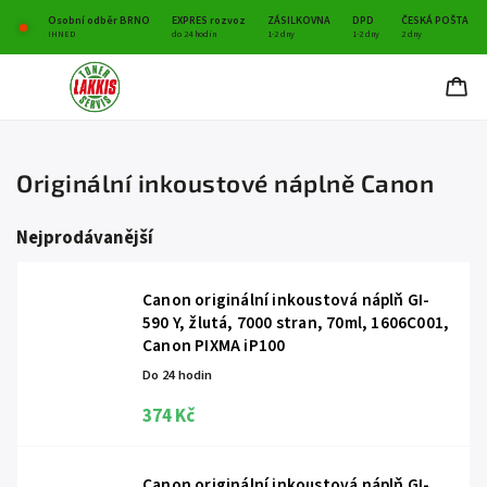
Osobní odběr BRNO
EXPRES rozvoz
ZÁSILKOVNA
DPD
ČESKÁ POŠTA
IHNED
do 24 hodin
1-2 dny
1-2 dny
2 dny
Originální inkoustové náplně Canon
Nejprodávanější
Canon originální inkoustová náplň GI-
590 Y, žlutá, 7000 stran, 70ml, 1606C001,
Canon PIXMA iP100
Do 24 hodin
374 Kč
Canon originální inkoustová náplň GI-