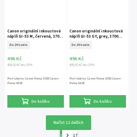
Canon originální inkoustová
Canon originální inkoustová
náplň GI-53 M, červená, 3700
náplň GI-53 GY, grey, 3700
stran, 4681C001, Canon Pixma
stran, 4708C001, Canon Pixma
Do 24 hodin
Do 24 hodin
G550, G650
G550, G650
496 Kč
496 Kč
409,92 Kč bez DPH
409,92 Kč bez DPH
Pro tiskárny: Canon Pixma G550 Canon
Pro tiskárny: Canon Pixma G550 Canon
Pixma G650
Pixma G650
Do košíku
Do košíku
Načíst 12 dalších
1
17