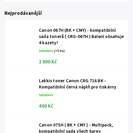
Nejprodávanější
Canon 067H (BK + CMY) - kompatibilní
sada tonerů ( CRG-067H )
Balení obsahuje
4 kazety!
Skladem
(>5 ks)
3 900 Kč
Lakkis toner Canon CRG 716 BK -
Kompatibilní černá náplň pro tiskárny
Skladem
400 Kč
Canon 075H ( BK + CMY ) - Multipack,
kompatibilní sada všech barev