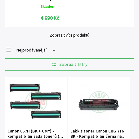
Skladem
4 690 Kč
Zobrazit více produktů
Nejprodávanější
Nejlevnější
Nejdražší
Abecedně
Canon 067H (BK + CMY) -
Lakkis toner Canon CRG 716
kompatibilní sada tonerů (
BK - Kompatibilní černá náplň