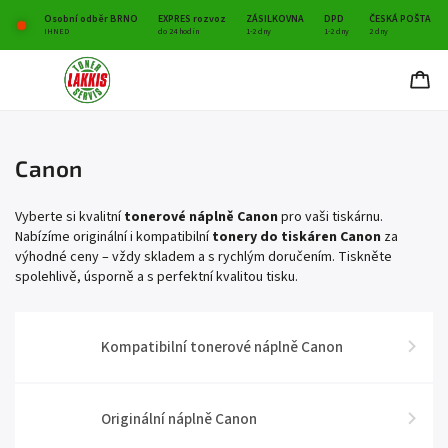
Osobní odběr BRNO
EXPRES rozvoz
ZÁSILKOVNA
DPD
ČESKÁ POŠTA
IHNED
do 24 hodin
1-2 dny
1-2 dny
2 dny
Canon
Vyberte si kvalitní
tonerové náplně Canon
pro vaši tiskárnu.
Nabízíme originální i kompatibilní
tonery do tiskáren Canon
za
výhodné ceny – vždy skladem a s rychlým doručením. Tiskněte
spolehlivě, úsporně a s perfektní kvalitou tisku.
Kompatibilní tonerové náplně Canon
Originální náplně Canon