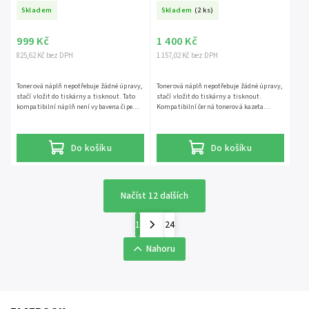
6365C002, 1400 stran
Skladem
Skladem
(2 ks)
999 Kč
1 400 Kč
825,62 Kč bez DPH
1 157,02 Kč bez DPH
Tonerová náplň nepotřebuje žádné úpravy,
Tonerová náplň nepotřebuje žádné úpravy,
stačí vložit do tiskárny a tisknout. Tato
stačí vložit do tiskárny a tisknout.
kompatibilní náplň není vybavena čipem –
Kompatibilní černá tonerová kazeta
tiskárna proto nebude zobrazovat stav
vhodná pro následující tiskárny Canon
hladiny toneru. Náplň je však plně funkční
X1440i série
a námi otestovaná na tiskárnách Canon i-
Do košíku
Do košíku
SENSYS. Kompatibilní černý toner 075 BK,
6365C002 má kapacitu 1 400 stran a jede
spolehlivě s těmito tiskárnami: Canon i-
SENSYS LBP640 SeriesCanon i-SENSYS
LBP646CdwCanon i-SENSYS
Načíst 12 dalších
LBP647CdwCanon i-SENSYS MF660
SeriesCanon i-SENSYS...
1
24
Nahoru