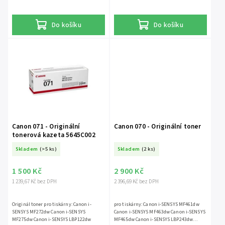
tiskárny a tisknout. Kompatibilní černá
tonerová kazeta vhodná pro následující
tiskárny. Canon i-SENSYS MF552DW
Do košíku
Do košíku
Canon i-SENSYS MF543x Canon i-SENSYS
LBP325x Canon i-SENSYS MF553DW Canon
i-SENSYS MF542x
Canon 071 - Originální
Canon 070 - Originální toner
tonerová kazeta 5645C002
Skladem
(>5 ks)
Skladem
(2 ks)
1 500 Kč
2 900 Kč
1 239,67 Kč bez DPH
2 396,69 Kč bez DPH
Originál toner pro tiskárny: Canon i-
pro tiskárny: Canon i-SENSYS MF461dw
SENSYS MF272dw Canon i-SENSYS
Canon i-SENSYS MF463dw Canon i-SENSYS
MF275dw Canon i-SENSYS LBP122dw
MF465dw Canon i-SENSYS LBP243dw