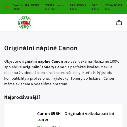
Osobní odběr BRNO
EXPRES rozvoz
ZÁSILKOVNA
DPD
ČESKÁ POŠTA
IHNED
do 24 hodin
1-2 dny
1-2 dny
2 dny
Originální náplně Canon
Objevte
originální náplně Canon
pro vaši tiskárnu. Nabízíme 100%
spolehlivé
originální tonery Canon
s perfektní kvalitou tisku a
dlouhou životností. Ideální volba pro všechny, kteří chtějí jistotu
kompatibility a profesionální výsledky. Tonery do tiskáren Canon
máme skladem a odesíláme obratem.
Nejprodávanější
Canon 056H - Originální velkokapacitní
toner