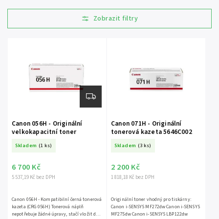
Nejlevnější
Nejdražší
Abecedně
Canon 056H - Originální
Canon 071H - Originální
velkokapacitní toner
tonerová kazeta 5646C002
Skladem
(1 ks)
Skladem
(3 ks)
6 700 Kč
2 200 Kč
5 537,19 Kč bez DPH
1 818,18 Kč bez DPH
Canon 056H - Kompatibilní černá tonerová
Originální toner vhodný pro tiskárny:
kazeta (CRG 056H) Tonerová náplň
Canon i-SENSYS MF272dw Canon i-SENSYS
nepotřebuje žádné úpravy, stačí vložit do
MF275dw Canon i-SENSYS LBP122dw