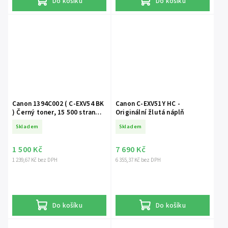
Do košíku
Do košíku
Canon 1394C002 ( C-EXV54 BK
Canon C-EXV51Y HC -
) Černý toner, 15 500 stran
Originální žlutá náplň
pro Canon C3025, C3125
Skladem
Skladem
Canon IR-C3025, IR-C3125
1 500 Kč
7 690 Kč
1 239,67 Kč bez DPH
6 355,37 Kč bez DPH
Do košíku
Do košíku