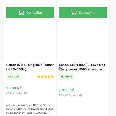
Canon i-SENSYS LBP246dw
Do košíku
Do košíku
Canon 070H - Originální toner
Canon 1397C002 ( C-EXV54 Y )
( CRG-070H )
Žlutý toner, 8500 stran pro
Canon C3025, C3125 Canon IR-
Skladem
Skladem
C3025, IR-C3125
5 000 Kč
1 990 Kč
4 132,23 Kč bez DPH
1 644,63 Kč bez DPH
pro tiskárny: Canon i-SENSYS MF461dw
Canon i-SENSYS MF463dw Canon i-SENSYS
MF465dw Canon i-SENSYS LBP243dw