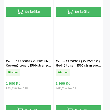
Canon i-SENSYS LBP246dw
Do košíku
Do košíku
Canon 1396C002 ( C-EXV54 M )
Canon 1395C002 ( C-EXV54 C )
Červený toner, 8500 stran pro
Modrý toner, 8500 stran pro
Canon C3025, C3125 Canon IR-
Canon C3025, C3125 Canon IR-
Skladem
Skladem
C3025, IR-C3125
C3025, IR-C3125
1 990 Kč
1 990 Kč
1 644,63 Kč bez DPH
1 644,63 Kč bez DPH