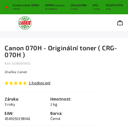
Osobní odběr BRNO
EXPRES rozvoz
ZÁSILKOVNA
DPD
ČESKÁ POŠTA
IHNED
do 24 hodin
1-2 dny
1-2 dny
2 dny
Canon 070H - Originální toner ( CRG-
070H )
Kód:
01080000XX2
Značka:
Canon
1 hodnocení
Záruka
:
Hmotnost
:
3 roky
1 kg
EAN
:
Barva
:
4549292198041
Černá