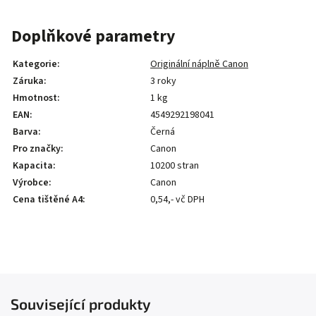
Doplňkové parametry
Kategorie
:
Originální náplně Canon
Záruka
:
3 roky
Hmotnost
:
1 kg
EAN
:
4549292198041
Barva
:
Černá
Pro značky
:
Canon
Kapacita
:
10200 stran
Výrobce
:
Canon
Cena tištěné A4
:
0,54,- vč DPH
Související produkty