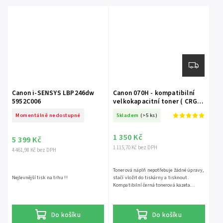
Canon i-SENSYS LBP246dw
Canon 070H - kompatibilní
5952C006
velkokapacitní toner ( CRG
070H )
Momentálně nedostupné
Skladem
(>5 ks)
1 350 Kč
5 399 Kč
1 115,70 Kč bez DPH
4 461,98 Kč bez DPH
Tonerová náplň nepotřebuje žádné úpravy,
Nejlevnější tisk na trhu !!
stačí vložit do tiskárny a tisknout.
Kompatibilní černá tonerová kazeta
vhodná pro následující tiskárny. Canon i-
SENSYS MF461dw Canon i-SENSYS
MF463dw Canon i-SENSYS MF465dw Canon
Do košíku
Do košíku
i-SENSYS LBP243dw Canon i-SENSYS
LBP246dw