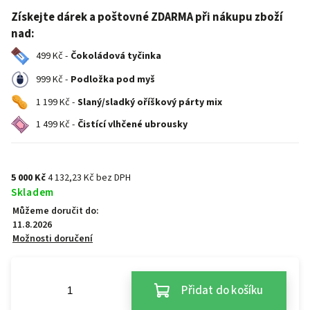
Získejte dárek a poštovné ZDARMA při nákupu zboží
nad:
499 Kč -
Čokoládová tyčinka
999 Kč -
Podložka pod myš
1 199 Kč -
Slaný/sladký oříškový párty mix
1 499 Kč -
Čistící vlhčené ubrousky
5 000 Kč
4 132,23 Kč bez DPH
Skladem
Můžeme doručit do:
11.8.2026
Možnosti doručení
Přidat do košíku