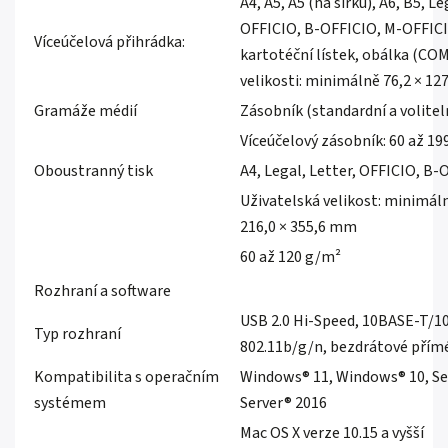
A4, A5, A5 (na šířku), A6, B5, L
OFFICIO, B-OFFICIO, M-OFFICI
Víceúčelová přihrádka:
kartotéční lístek, obálka (COM
velikosti: minimálně 76,2 × 1
Gramáže médií
Zásobník (standardní a volitel
Víceúčelový zásobník: 60 až 1
Oboustranný tisk
A4, Legal, Letter, OFFICIO, B
Uživatelská velikost: minimá
216,0 × 355,6 mm
60 až 120 g/m²
Rozhraní a software
USB 2.0 Hi-Speed, 10BASE-T/1
Typ rozhraní
802.11b/g/n, bezdrátové přímé
Kompatibilita s operačním
Windows® 11, Windows® 10, Ser
systémem
Server® 2016
Mac OS X verze 10.15 a vyšší