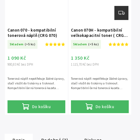
Canon 070 - kompatibilní
Canon 070H - kompatibilní
tonerová náplň (CRG 070)
velkokapacitní toner ( CRG
070H )
Skladem
(>5 ks)
Skladem
(>5 ks)
1 090 Kč
1 350 Kč
900,83 Kč bez DPH
1 115,70 Kč bez DPH
Tonerová náplň nepotřebuje žádné úpravy,
Tonerová náplň nepotřebuje žádné úpravy,
stačí vložit do tiskárny a tisknout.
stačí vložit do tiskárny a tisknout.
Kompatibilní černá tonerová kazeta
Kompatibilní černá tonerová kazeta
vhodná pro následující tiskárny. Canon i-
vhodná pro následující tiskárny. Canon i-
SENSYS MF461dw Canon i-SENSYS
SENSYS MF461dw Canon i-SENSYS
MF463dw Canon i-SENSYS MF465dw Canon
MF463dw Canon i-SENSYS MF465dw Canon
Do košíku
Do košíku
i-SENSYS LBP243dw Canon i-SENSYS
i-SENSYS LBP243dw Canon i-SENSYS
LBP246dw
LBP246dw