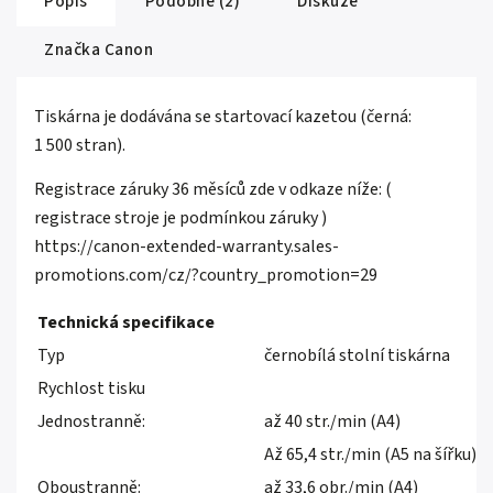
Popis
Podobné (2)
Diskuze
Značka
Canon
Tiskárna je dodávána se startovací kazetou (černá:
1 500 stran).
Registrace záruky 36 měsíců zde v odkaze níže: (
registrace stroje je podmínkou záruky )
https://canon-extended-warranty.sales-
promotions.com/cz/?country_promotion=29
Technická specifikace
Typ
černobílá stolní tiskárna
Rychlost tisku
Jednostranně:
až 40 str./min (A4)
Až 65,4 str./min (A5 na šířku)
Oboustranně:
až 33,6 obr./min (A4)