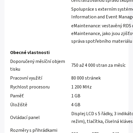
centralizovanou správu skupin
Spolupráce s externím systém
Information and Event Mana
eMaintenance: vestavěný RDS 
eMaintenance, jako jsou zjišť
správa spotřebního materiálu 
Obecné vlastnosti
Doporučený měsíční objem
750 až 4 000 stran za měsíc
tisku
Pracovní využití
80 000 stránek
Rychlost procesoru
1 200 MHz
Paměť
1 GB
Úložiště
4 GB
Displej LCD s 5 řádky, 3 indiká
Ovládací panel
režim), tlačítka, číselná kláves
Rozměry s přihrádkami