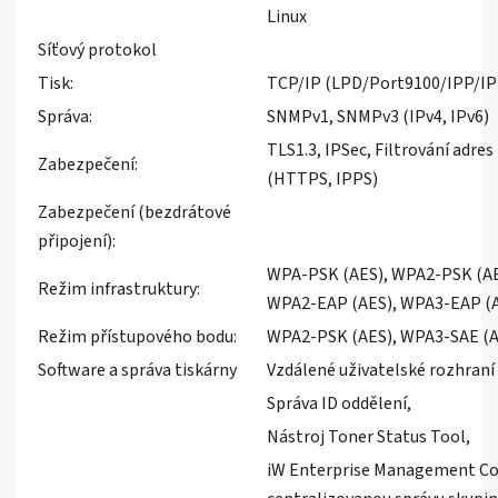
Linux
Síťový protokol
Tisk:
TCP/IP (LPD/Port9100/IPP/I
Správa:
SNMPv1, SNMPv3 (IPv4, IPv6)
TLS1.3, IPSec, Filtrování adre
Zabezpečení:
(HTTPS, IPPS)
Zabezpečení (bezdrátové
připojení):
WPA-PSK (AES), WPA2-PSK (AE
Režim infrastruktury:
WPA2-EAP (AES), WPA3-EAP (
Režim přístupového bodu:
WPA2-PSK (AES), WPA3-SAE (A
Software a správa tiskárny
Vzdálené uživatelské rozhraní 
Správa ID oddělení,
Nástroj Toner Status Tool,
iW Enterprise Management Con