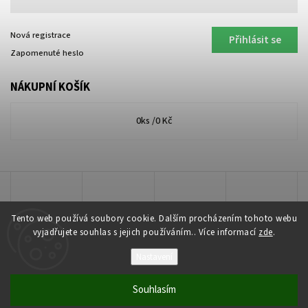
Nová registrace
Přihlásit se
Zapomenuté heslo
NÁKUPNÍ KOŠÍK
0
ks /
0 Kč
Tento web používá soubory cookie. Dalším procházením tohoto webu
vyjadřujete souhlas s jejich používáním.. Více informací
zde
.
Nastavení
Copyright 2026
Lakkis Toner
. Všechna práva vyhrazena.
Souhlasím
Vytvořil
Shoptet
| Design
Shoptak.cz