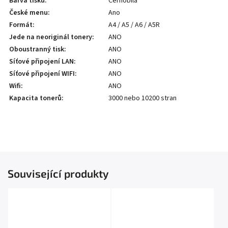
Barva tisku
:
Černobílá
České menu
:
Ano
Formát
:
A4 / A5 / A6 / A5R
Jede na neoriginál tonery
:
ANO
Oboustranný tisk
:
ANO
Síťové připojení LAN
:
ANO
Síťové připojení WIFI
:
ANO
Wifi
:
ANO
Kapacita tonerů
:
3000 nebo 10200 stran
Související produkty