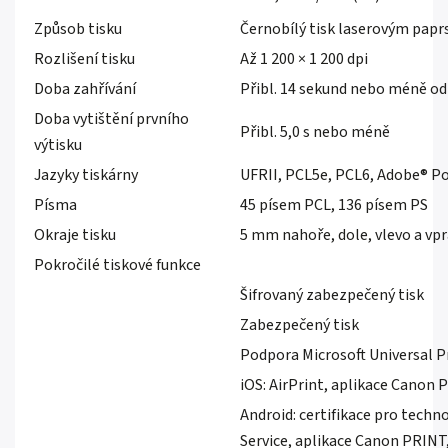
Způsob tisku
Černobílý tisk laserovým pap
Rozlišení tisku
Až 1 200 × 1 200 dpi
Doba zahřívání
Přibl. 14 sekund nebo méně od
Doba vytištění prvního
Přibl. 5,0 s nebo méně
výtisku
Jazyky tiskárny
UFRII, PCL5e, PCL6, Adobe® P
Písma
45 písem PCL, 136 písem PS
Okraje tisku
5 mm nahoře, dole, vlevo a vp
Pokročilé tiskové funkce
Šifrovaný zabezpečený tisk
Zabezpečený tisk
Podpora Microsoft Universal P
iOS: AirPrint, aplikace Canon
Android: certifikace pro techn
Service, aplikace Canon PRINT