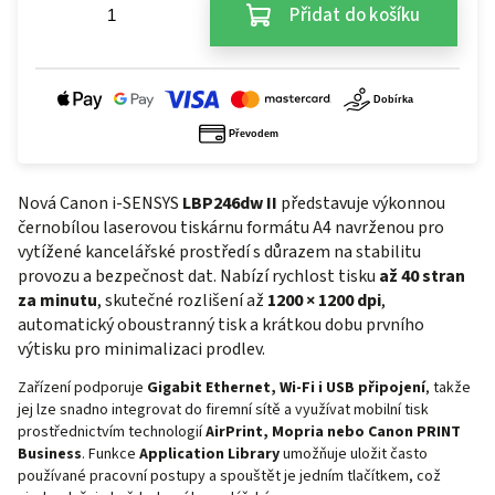
Přidat do košíku
Nová Canon i-SENSYS
LBP246dw II
představuje výkonnou
černobílou laserovou tiskárnu formátu A4 navrženou pro
vytížené kancelářské prostředí s důrazem na stabilitu
provozu a bezpečnost dat. Nabízí rychlost tisku
až 40 stran
za minutu
, skutečné rozlišení až
1200 × 1200 dpi
,
automatický oboustranný tisk a krátkou dobu prvního
výtisku pro minimalizaci prodlev.
Zařízení podporuje
Gigabit Ethernet, Wi-Fi i USB připojení
, takže
jej lze snadno integrovat do firemní sítě a využívat mobilní tisk
prostřednictvím technologií
AirPrint, Mopria nebo Canon PRINT
Business
. Funkce
Application Library
umožňuje uložit často
používané pracovní postupy a spouštět je jedním tlačítkem, což