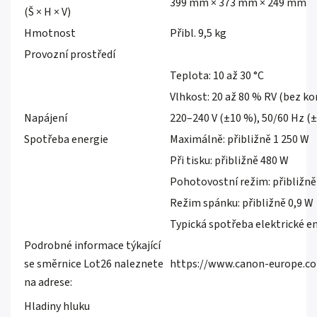
399 mm × 373 mm × 249 mm
(Š × H × V)
Hmotnost
Přibl. 9,5 kg
Provozní prostředí
Teplota: 10 až 30 °C
Vlhkost: 20 až 80 % RV (bez k
Napájení
220–240 V (±10 %), 50/60 Hz (
Spotřeba energie
Maximálně: přibližně 1 250 W
Při tisku: přibližně 480 W
Pohotovostní režim: přibližně
Režim spánku: přibližně 0,9 W
Typická spotřeba elektrické en
Podrobné informace týkající
se směrnice Lot26 naleznete
https://www.canon-europe.co
na adrese:
Hladiny hluku