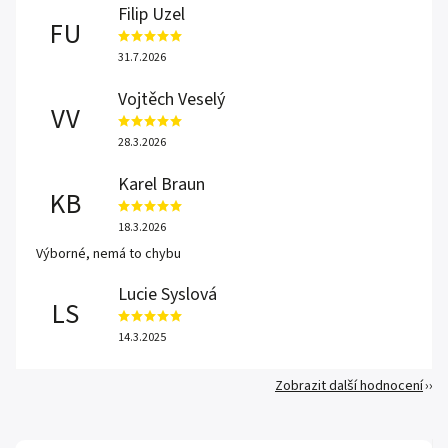
Filip Uzel
FU
31.7.2026
Vojtěch Veselý
VV
28.3.2026
Karel Braun
KB
18.3.2026
Výborné, nemá to chybu
Lucie Syslová
LS
14.3.2025
Zobrazit další hodnocení