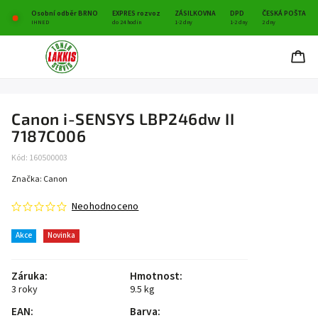
Osobní odběr BRNO
EXPRES rozvoz
ZÁSILKOVNA
DPD
ČESKÁ POŠTA
IHNED
do 24 hodin
1-2 dny
1-2 dny
2 dny
Canon i-SENSYS LBP246dw II
7187C006
Kód:
160500003
Značka:
Canon
Neohodnoceno
Akce
Novinka
Záruka
:
Hmotnost
:
3 roky
9.5 kg
EAN
:
Barva
: