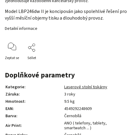
zjednodušuje každodenní kancelářský provoz.
Model LBP246dw II je koncipován jako spolehlivé řešení pro
vyšší měsíční objemy tisku a dlouhodobý provoz.
Detailní informace
Zeptat se
Sdílet
Doplňkové parametry
Kategorie
:
Laserové stolní tiskárny
Záruka
:
3 roky
Hmotnost
:
9.5 kg
EAN
:
4549292248609
Barva
:
Černobílá
ANO ( telefony, tablety,
Air Print
:
smartwatch ... )