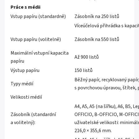
Práce s médii
Vstup papíru (standardně)
Zásobník na 250 listů
Víceúčelová přihrádka s kapaci
Vstup papíru (volitelně)
Zásobník na 550 listů
Maximální vstupní kapacita
Až 900 listů
papíru
Výstup papíru
150 listů
Běžný papír, recyklovaný papír,
Typy médií
s povrchovou úpravou, štítek,
Velikosti médií
A4, A5, A5 (na šířku), A6, B5, L
Zásobník (standardní
OFFICIO, B-OFFICIO, M-OFFICI
a volitelný):
uživatelské velikosti: minimá
216,0 × 355,6 mm.