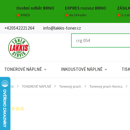
Osobní odběr BRNO
EXPRES rozvoz BRNO
ZÁSIL
IHNED
do 24 hodin
1-2 d
+420542221264
info@lakkis-toner.cz
TONEROVÉ NÁPLNĚ
INKOUSTOVÉ NÁPLNĚ
TIS
Domů
/
TONEROVÉ NÁPLNĚ
/
Tonerový prach
/
Tonerový prach Konica
/
Neohodnoceno
Záruka
:
Hmotnost
:
EAN
:
Kapacita
: