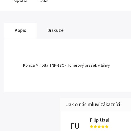
Zeptat se
Sdílet
Popis
Diskuze
Konica Minolta TNP-18C - Tonerový prášek v láhvy
Filip Uzel
FU