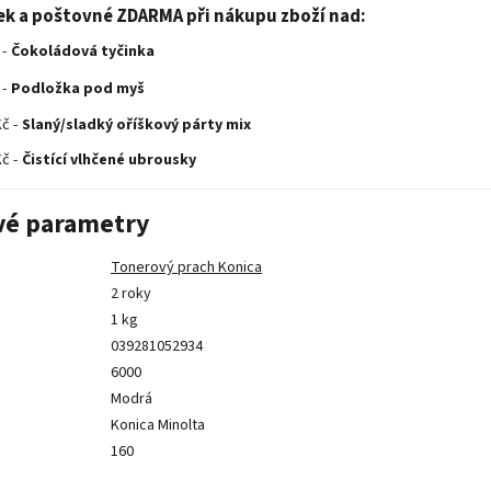
ek a poštovné ZDARMA při nákupu zboží nad:
 -
Čokoládová tyčinka
 -
Podložka pod myš
č -
Slaný/sladký oříškový párty mix
č -
Čistící vlhčené ubrousky
vé parametry
Tonerový prach Konica
2 roky
1 kg
039281052934
6000
Modrá
Konica Minolta
160