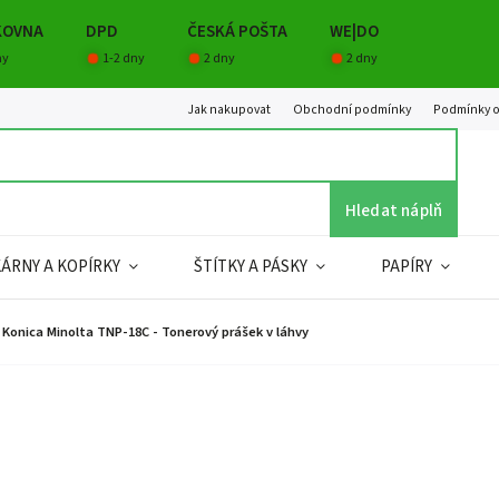
KOVNA
DPD
ČESKÁ POŠTA
WE|DO
ny
1-2 dny
2 dny
2 dny
Jak nakupovat
Obchodní podmínky
Podmínky o
Hledat náplň
KÁRNY A KOPÍRKY
ŠTÍTKY A PÁSKY
PAPÍRY
Konica Minolta TNP-18C - Tonerový prášek v láhvy