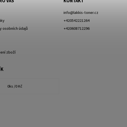
RO VÁS
KONTAKT
info
@
lakkis-toner.cz
nky
+420542221264
 osobních údajů
+420608712296
ení zboží
ÍK
0
ks /
0 Kč