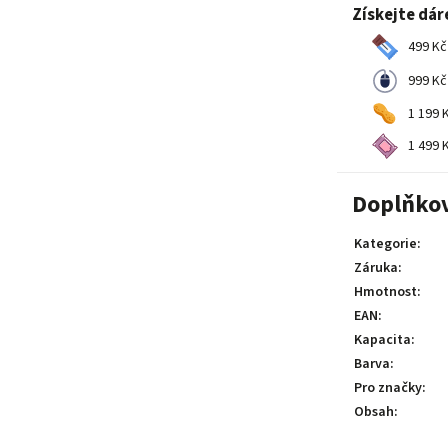
Získejte dár
499 Kč
999 Kč
1 199 K
1 499 K
Doplňko
Kategorie
:
Záruka
:
Hmotnost
:
EAN
:
Kapacita
:
Barva
:
Pro značky
:
Obsah
: