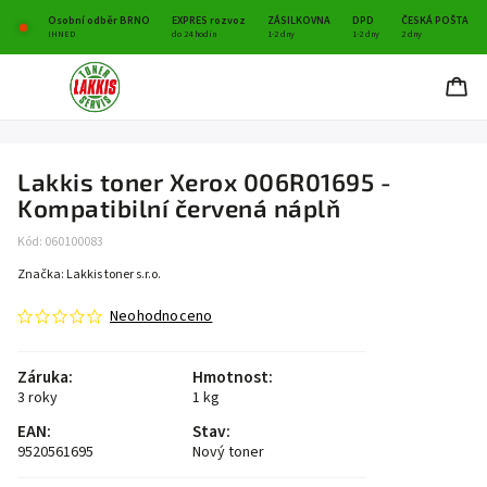
Osobní odběr BRNO
EXPRES rozvoz
ZÁSILKOVNA
DPD
ČESKÁ POŠTA
IHNED
do 24 hodin
1-2 dny
1-2 dny
2 dny
Lakkis toner Xerox 006R01695 -
Kompatibilní červená náplň
Kód:
060100083
Značka:
Lakkis toner s.r.o.
Neohodnoceno
Záruka
:
Hmotnost
:
3 roky
1 kg
EAN
:
Stav
:
9520561695
Nový toner