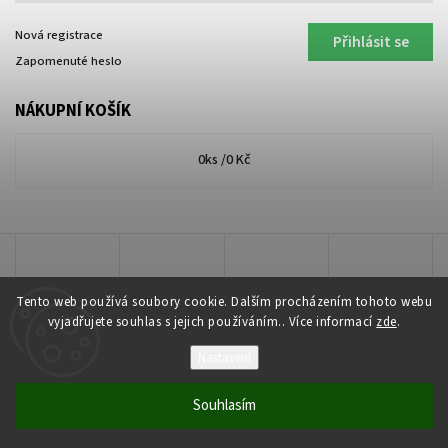
Nová registrace
Přihlásit se
Zapomenuté heslo
NÁKUPNÍ KOŠÍK
0
ks /
0 Kč
Tento web používá soubory cookie. Dalším procházením tohoto webu
vyjadřujete souhlas s jejich používáním.. Více informací
zde
.
Nastavení
Copyright 2026
Lakkis Toner
. Všechna práva vyhrazena.
Souhlasím
Vytvořil
Shoptet
| Design
Shoptak.cz