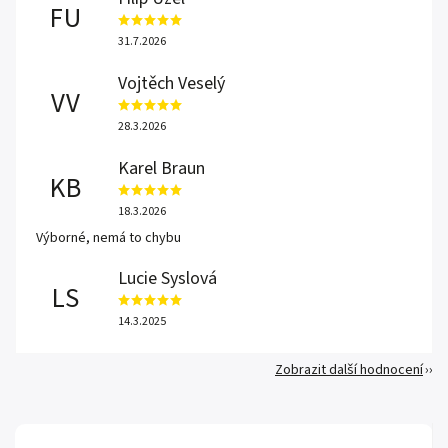
FU
31.7.2026
Vojtěch Veselý
VV
28.3.2026
Karel Braun
KB
18.3.2026
Výborné, nemá to chybu
Lucie Syslová
LS
14.3.2025
Zobrazit další hodnocení