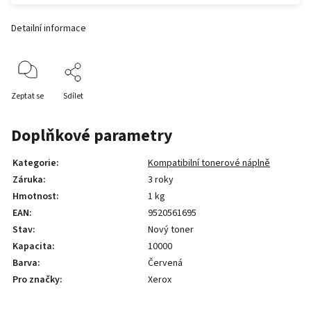
Detailní informace
Zeptat se
Sdílet
Doplňkové parametry
Kategorie
:
Kompatibilní tonerové náplně
Záruka
:
3 roky
Hmotnost
:
1 kg
EAN
:
9520561695
Stav
:
Nový toner
Kapacita
:
10000
Barva
:
Červená
Pro značky
:
Xerox