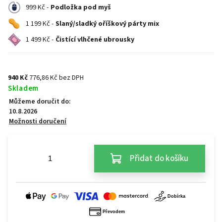
999 Kč -
Podložka pod myš
1 199 Kč -
Slaný/sladký oříškový párty mix
1 499 Kč -
Čistící vlhčené ubrousky
940 Kč
776,86 Kč bez DPH
Skladem
Můžeme doručit do:
10.8.2026
Možnosti doručení
Přidat do košíku