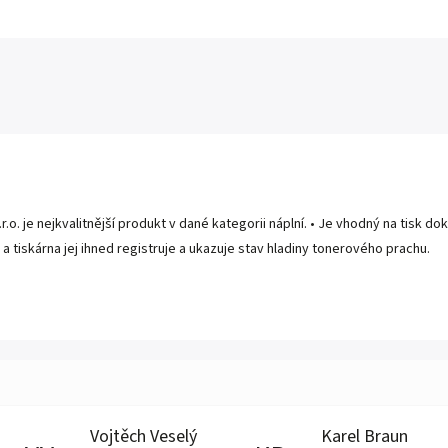
 s.r.o. je nejkvalitnější produkt v dané kategorii náplní. • Je vhodný na tisk
p a tiskárna jej ihned registruje a ukazuje stav hladiny tonerového prachu.
Vojtěch Veselý
Karel Braun