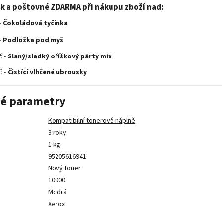
ek a poštovné ZDARMA při nákupu zboží nad:
-
Čokoládová tyčinka
-
Podložka pod myš
č -
Slaný/sladký oříškový párty mix
č -
Čistící vlhčené ubrousky
é parametry
Kompatibilní tonerové náplně
3 roky
1 kg
95205616941
Nový toner
10000
Modrá
Xerox