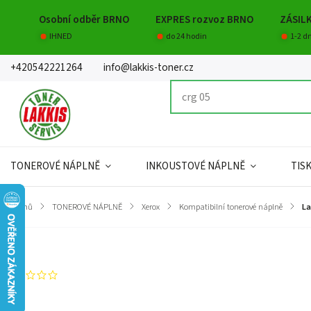
Osobní odběr BRNO
EXPRES rozvoz BRNO
ZÁSIL
IHNED
do 24 hodin
1-2 d
+420542221264
info@lakkis-toner.cz
TONEROVÉ NÁPLNĚ
INKOUSTOVÉ NÁPLNĚ
TIS
Domů
/
TONEROVÉ NÁPLNĚ
/
Xerox
/
Kompatibilní tonerové náplně
/
La
Značka:
Lakkis toner s.r.o.
Neohodnoceno