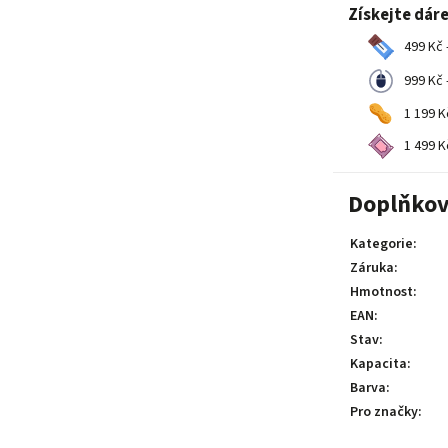
Získejte dár
499 Kč 
999 Kč 
1 199 K
1 499 K
Doplňkov
Kategorie
:
Záruka
:
Hmotnost
:
EAN
:
Stav
:
Kapacita
:
Barva
:
Pro značky
: