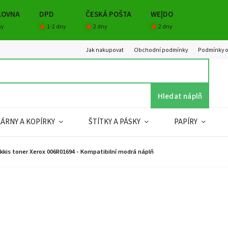
KOVNA
DPD
ČESKÁ POŠTA
WE|DO
ny
1-2 dny
2 dny
2 dny
Jak nakupovat
Obchodní podmínky
Podmínky o
Hledat náplň
KÁRNY A KOPÍRKY
ŠTÍTKY A PÁSKY
PAPÍRY
kkis toner Xerox 006R01694 - Kompatibilní modrá náplň