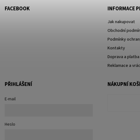
FACEBOOK
INFORMACE P
Jak nakupovat
Obchodní podmí
Podmínky ochrany
Kontakty
Doprava a platba
Reklamace a vrác
PŘIHLÁŠENÍ
NÁKUPNÍ KOŠ
E-mail
Heslo