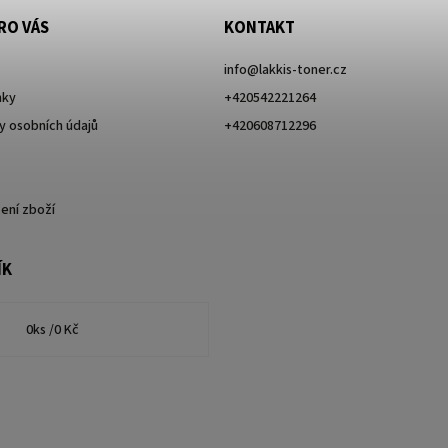
RO VÁS
KONTAKT
info
@
lakkis-toner.cz
nky
+420542221264
 osobních údajů
+420608712296
ení zboží
ÍK
0
ks /
0 Kč