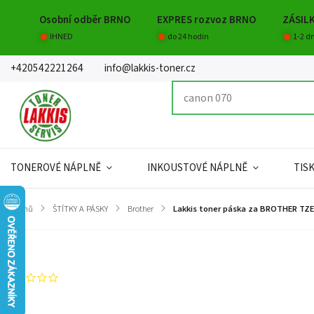
Osobní odběr BRNO
EXPRES rozvoz BRNO
ZÁSIL
IHNED
do 24 hodin
1-2 d
+420542221264
info@lakkis-toner.cz
TONEROVÉ NÁPLNĚ
INKOUSTOVÉ NÁPLNĚ
TIS
Domů
/
ŠTÍTKY A PÁSKY
/
Brother
/
Lakkis toner páska za BROTHER TZE-5
Značka:
Lakkis toner s.r.o.
Neohodnoceno