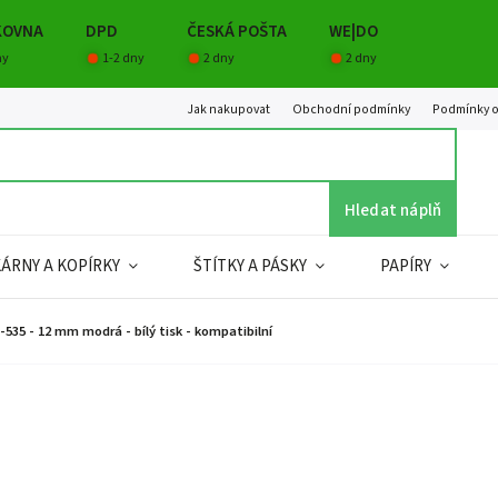
KOVNA
DPD
ČESKÁ POŠTA
WE|DO
ny
1-2 dny
2 dny
2 dny
Jak nakupovat
Obchodní podmínky
Podmínky o
Hledat náplň
KÁRNY A KOPÍRKY
ŠTÍTKY A PÁSKY
PAPÍRY
35 - 12 mm modrá - bílý tisk - kompatibilní