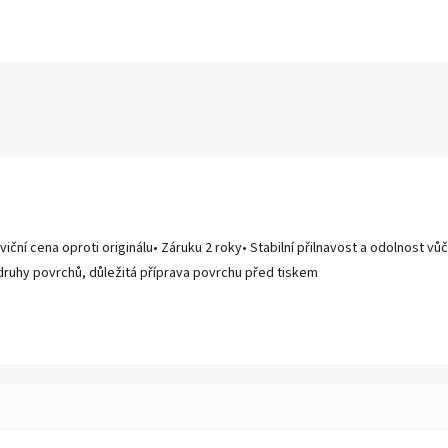
ní cena oproti originálu• Záruku 2 roky• Stabilní přilnavost a odolnost vůči
y druhy povrchů, důležitá příprava povrchu před tiskem