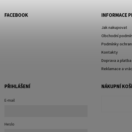
FACEBOOK
INFORMACE P
Jak nakupovat
Obchodní podmí
Podmínky ochrany
Kontakty
Doprava a platba
Reklamace a vrác
PŘIHLÁŠENÍ
NÁKUPNÍ KOŠ
E-mail
Heslo