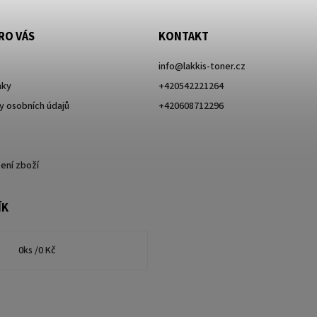
RO VÁS
KONTAKT
info
@
lakkis-toner.cz
nky
+420542221264
 osobních údajů
+420608712296
ení zboží
ÍK
0
ks /
0 Kč