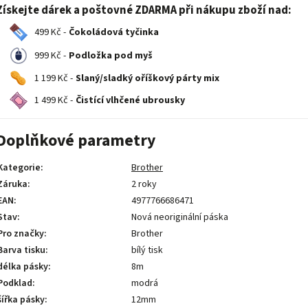
Získejte dárek a poštovné ZDARMA při nákupu zboží nad:
499 Kč -
Čokoládová tyčinka
999 Kč -
Podložka pod myš
1 199 Kč -
Slaný/sladký oříškový párty mix
1 499 Kč -
Čistící vlhčené ubrousky
Doplňkové parametry
Kategorie
:
Brother
Záruka
:
2 roky
EAN
:
4977766686471
Stav
:
Nová neoriginální páska
Pro značky
:
Brother
Barva tisku
:
bílý tisk
délka pásky
:
8m
Podklad
:
modrá
šířka pásky
:
12mm