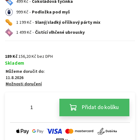
499 Kč -
Čokoládová tyčinka
999 Kč -
Podložka pod myš
1 199 Kč -
Slaný/sladký oříškový párty mix
1 499 Kč -
Čistící vlhčené ubrousky
189 Kč
156,20 Kč bez DPH
Skladem
Můžeme doručit do:
11.8.2026
Možnosti doručení
Přidat do košíku