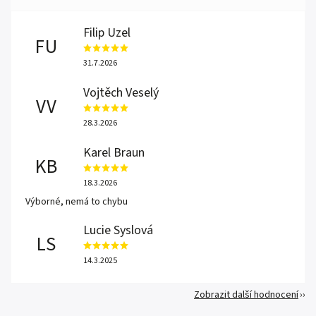
Filip Uzel
FU
31.7.2026
Vojtěch Veselý
VV
28.3.2026
Karel Braun
KB
18.3.2026
Výborné, nemá to chybu
Lucie Syslová
LS
14.3.2025
Zobrazit další hodnocení