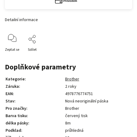
Detailní informace
Zeptat se
Sdílet
Doplňkové parametry
Kategorie
:
Brother
Záruka
:
2 roky
EAN
:
4978776774751
Stav
:
Nová neoriginální páska
Pro značky
:
Brother
Barva tisku
:
červený tisk
délka pásky
:
8m
Podklad
:
průhledná