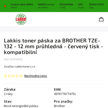
Osobní odběr BRNO
EXPRES rozvoz
ZÁSILKOVNA
DPD
ČESKÁ POŠTA
IHNED
do 24 hodin
1-2 dny
1-2 dny
2 dny
Lakkis toner páska za BROTHER TZE-
132 - 12 mm průhledná - červený tisk -
kompatibilní
Kód:
030700025
Značka:
Lakkis toner s.r.o.
Neohodnoceno
Záruka
:
EAN
:
2 roky
4978776774751
Stav
:
Pro značky
:
Nová neoriginální páska
Brother