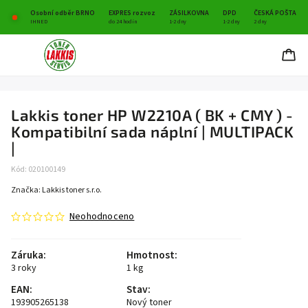
Osobní odběr BRNO
EXPRES rozvoz
ZÁSILKOVNA
DPD
ČESKÁ POŠTA
IHNED
do 24 hodin
1-2 dny
1-2 dny
2 dny
Lakkis toner HP W2210A ( BK + CMY ) -
Kompatibilní sada náplní | MULTIPACK
|
Kód:
020100149
Značka:
Lakkis toner s.r.o.
Neohodnoceno
Záruka
:
Hmotnost
:
3 roky
1 kg
EAN
:
Stav
:
193905265138
Nový toner