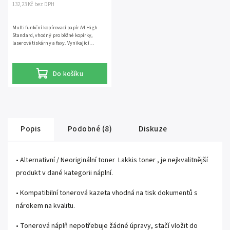
132,23 Kč bez DPH
Multifunkční kopírovací papír A4 High
Standard, vhodný pro běžné kopírky,
laserové tiskárny a faxy. Vynikající
stabilita. Papír je certifikován značkami
EcoLabel a FSC. Odpovídá trvanlivému
papíru dle ISO 9706. Jedno balení obsahuje
Do košíku
500 listů.
Popis
Podobné (8)
Diskuze
• Alternativní / Neoriginální toner Lakkis toner , je nejkvalitnější
produkt v dané kategorii náplní.
• Kompatibilní tonerová kazeta vhodná na tisk dokumentů s
nárokem na kvalitu.
• Tonerová náplň nepotřebuje žádné úpravy, stačí vložit do