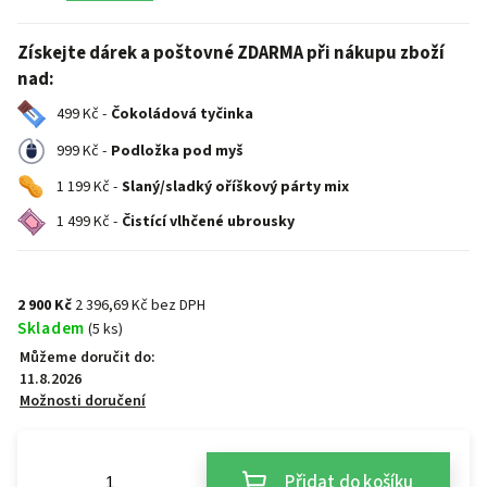
Získejte dárek a poštovné ZDARMA při nákupu zboží
nad:
499 Kč -
Čokoládová tyčinka
999 Kč -
Podložka pod myš
1 199 Kč -
Slaný/sladký oříškový párty mix
1 499 Kč -
Čistící vlhčené ubrousky
2 900 Kč
2 396,69 Kč bez DPH
Skladem
(5 ks)
Můžeme doručit do:
11.8.2026
Možnosti doručení
Přidat do košíku