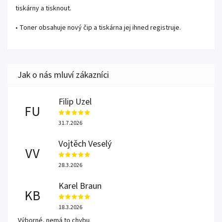
tiskárny a tisknout.
• Toner obsahuje nový čip a tiskárna jej ihned registruje.
Filip Uzel
FU
31.7.2026
Vojtěch Veselý
VV
28.3.2026
Karel Braun
KB
18.3.2026
Výborné, nemá to chybu