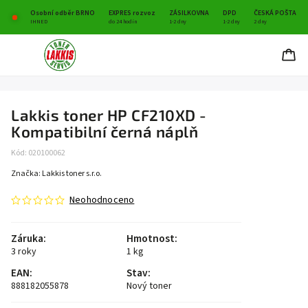
Osobní odběr BRNO
EXPRES rozvoz
ZÁSILKOVNA
DPD
ČESKÁ POŠTA
IHNED
do 24 hodin
1-2 dny
1-2 dny
2 dny
Lakkis toner HP CF210XD -
Kompatibilní černá náplň
Kód:
020100062
Značka:
Lakkis toner s.r.o.
Neohodnoceno
Záruka
:
Hmotnost
:
3 roky
1 kg
EAN
:
Stav
:
888182055878
Nový toner