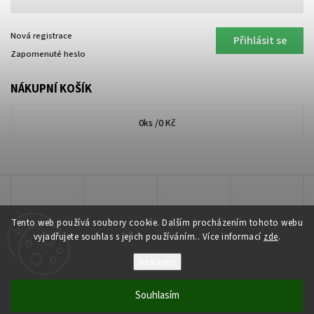
Nová registrace
Přihlásit se
Zapomenuté heslo
NÁKUPNÍ KOŠÍK
0
ks /
0 Kč
Tento web používá soubory cookie. Dalším procházením tohoto webu
vyjadřujete souhlas s jejich používáním.. Více informací
zde
.
Nastavení
Copyright 2026
Lakkis Toner
. Všechna práva vyhrazena.
Souhlasím
Vytvořil
Shoptet
| Design
Shoptak.cz