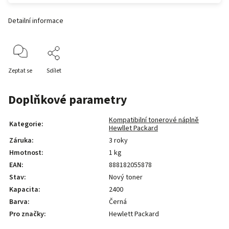
Detailní informace
Zeptat se
Sdílet
Doplňkové parametry
Kompatibilní tonerové náplně
Kategorie
:
Hewllet Packard
Záruka
:
3 roky
Hmotnost
:
1 kg
EAN
:
888182055878
Stav
:
Nový toner
Kapacita
:
2400
Barva
:
Černá
Pro značky
:
Hewlett Packard