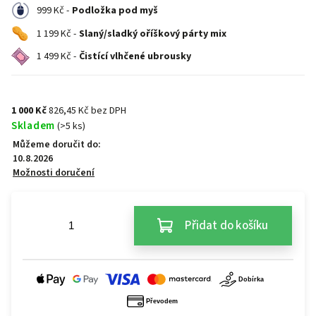
999 Kč -
Podložka pod myš
1 199 Kč -
Slaný/sladký oříškový párty mix
1 499 Kč -
Čistící vlhčené ubrousky
1 000 Kč
826,45 Kč bez DPH
Skladem
(>5 ks)
Můžeme doručit do:
10.8.2026
Možnosti doručení
Přidat do košíku