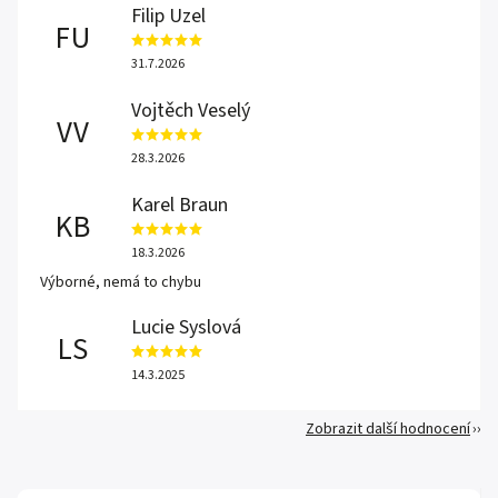
Filip Uzel
FU
31.7.2026
Vojtěch Veselý
VV
28.3.2026
Karel Braun
KB
18.3.2026
Výborné, nemá to chybu
Lucie Syslová
LS
14.3.2025
Zobrazit další hodnocení