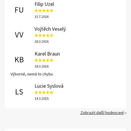
Filip Uzel
FU
31.7.2026
Vojtěch Veselý
VV
28.3.2026
Karel Braun
KB
18.3.2026
Výborné, nemá to chybu
Lucie Syslová
LS
14.3.2025
Zobrazit další hodnocení