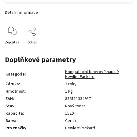
Detailní informace
Zeptat se
Sdílet
Doplňkové parametry
Kompatibilní tonerové náplně
Kategorie
:
Hewllet Packard
Záruka
:
3 roky
Hmotnost
:
1 kg
EAN
:
886111334957
Stav
:
Nový toner
Kapacita
:
1520
Barva
:
Černá
Pro značky
:
Hewlett Packard