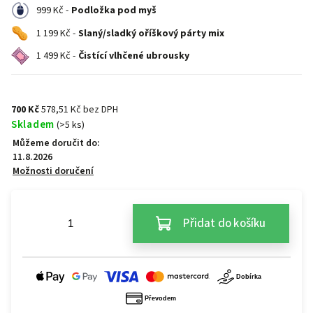
999 Kč -
Podložka pod myš
1 199 Kč -
Slaný/sladký oříškový párty mix
1 499 Kč -
Čistící vlhčené ubrousky
700 Kč
578,51 Kč bez DPH
Skladem
(>5 ks)
Můžeme doručit do:
11.8.2026
Možnosti doručení
Přidat do košíku