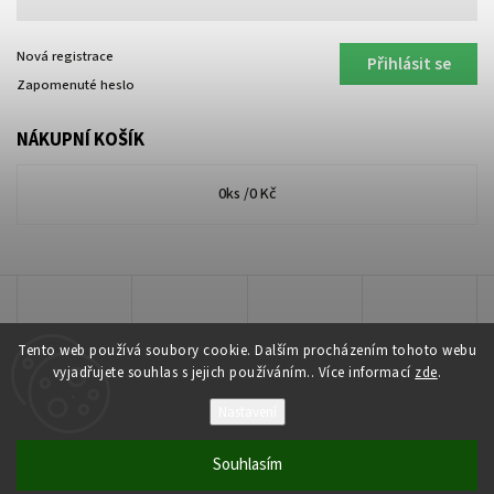
Nová registrace
Přihlásit se
Zapomenuté heslo
NÁKUPNÍ KOŠÍK
0
ks /
0 Kč
Tento web používá soubory cookie. Dalším procházením tohoto webu
vyjadřujete souhlas s jejich používáním.. Více informací
zde
.
Nastavení
Copyright 2026
Lakkis Toner
. Všechna práva vyhrazena.
Souhlasím
Vytvořil
Shoptet
| Design
Shoptak.cz