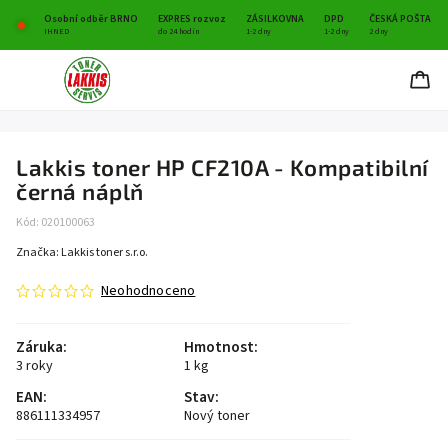
Osobní odběr BRNO
EXPRES rozvoz
ZÁSILKOVNA
DPD
ČESKÁ POŠTA
IHNED
do 24 hodin
1-2 dny
1-2 dny
2 dny
Lakkis toner HP CF210A - Kompatibilní
černá náplň
Kód:
020100063
Značka:
Lakkis toner s.r.o.
Neohodnoceno
Záruka
:
Hmotnost
:
3 roky
1 kg
EAN
:
Stav
:
886111334957
Nový toner