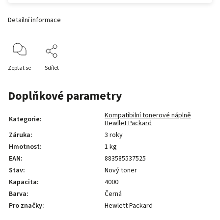
Detailní informace
Zeptat se
Sdílet
Doplňkové parametry
Kompatibilní tonerové náplně
Kategorie
:
Hewllet Packard
Záruka
:
3 roky
Hmotnost
:
1 kg
EAN
:
883585537525
Stav
:
Nový toner
Kapacita
:
4000
Barva
:
Černá
Pro značky
:
Hewlett Packard