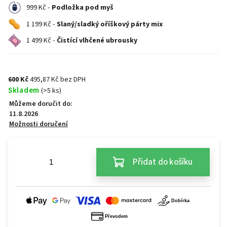
999 Kč -
Podložka pod myš
1 199 Kč -
Slaný/sladký oříškový párty mix
1 499 Kč -
Čistící vlhčené ubrousky
600 Kč
495,87 Kč bez DPH
Skladem
(>5 ks)
Můžeme doručit do:
11.8.2026
Možnosti doručení
Přidat do košíku