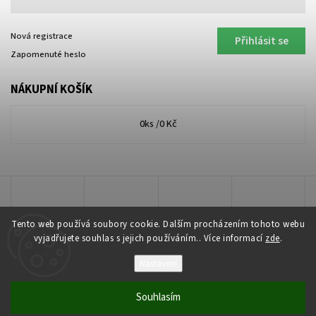
Nová registrace
Přihlásit se
Zapomenuté heslo
NÁKUPNÍ KOŠÍK
0
ks /
0 Kč
Tento web používá soubory cookie. Dalším procházením tohoto webu
vyjadřujete souhlas s jejich používáním.. Více informací
zde
.
Nastavení
Copyright 2026
Lakkis Toner
. Všechna práva vyhrazena.
Souhlasím
Vytvořil
Shoptet
| Design
Shoptak.cz