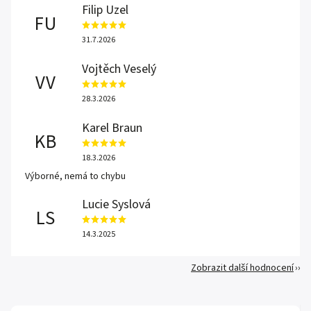
Filip Uzel
FU
31.7.2026
Vojtěch Veselý
VV
28.3.2026
Karel Braun
KB
18.3.2026
Výborné, nemá to chybu
Lucie Syslová
LS
14.3.2025
Zobrazit další hodnocení