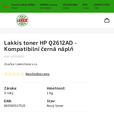
Osobní odběr BRNO
EXPRES rozvoz
ZÁSILKOVNA
DPD
ČESKÁ POŠTA
IHNED
do 24 hodin
1-2 dny
1-2 dny
2 dny
Lakkis toner HP Q2612AD -
Kompatibilní černá náplň
Kód:
020100010
Značka:
Lakkis toner s.r.o.
Neohodnoceno
Záruka
:
Hmotnost
:
3 roky
1 kg
EAN
:
Stav
:
883585537525
Nový toner