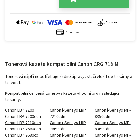
Tonerová kazeta kompatibilní Canon CRG 718 M
Tonerová náplň nepotřebuje žádné úpravy, stačí vložit do tiskárny a
tisknout.
Kompatibilní červená tonerová kazeta vhodná pro následující
tiskárny.
Canon LBP 7200
Canon i-Sensys LBP
Canon i-Sensys MF-
Canon LBP 7200cdn
7210cdn
8350cdn
Canon LBP 7210cdn
Canon i-Sensys LBP
Canon i-Sensys MF-
Canon LBP 7660cdn
7660Cdn
8360Cdn
Canon LBP 7680cx
Canon i-Sensys LBP
Canon i-Sensys MF-