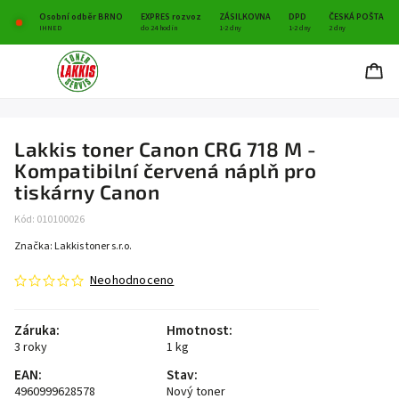
Osobní odběr BRNO
EXPRES rozvoz
ZÁSILKOVNA
DPD
ČESKÁ POŠTA
IHNED
do 24 hodin
1-2 dny
1-2 dny
2 dny
Lakkis toner Canon CRG 718 M -
Kompatibilní červená náplň pro
tiskárny Canon
Kód:
010100026
Značka:
Lakkis toner s.r.o.
Neohodnoceno
Záruka
:
Hmotnost
:
3 roky
1 kg
EAN
:
Stav
:
4960999628578
Nový toner