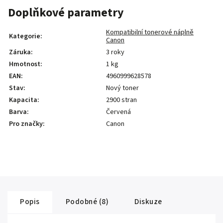
Doplňkové parametry
Kompatibilní tonerové náplně
Kategorie
:
Canon
Záruka
:
3 roky
Hmotnost
:
1 kg
EAN
:
4960999628578
Stav
:
Nový toner
Kapacita
:
2900 stran
Barva
:
Červená
Pro značky
:
Canon
Popis
Podobné (8)
Diskuze