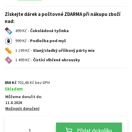
Získejte dárek a poštovné ZDARMA při nákupu zboží
nad:
499 Kč -
Čokoládová tyčinka
999 Kč -
Podložka pod myš
1 199 Kč -
Slaný/sladký oříškový párty mix
1 499 Kč -
Čistící vlhčené ubrousky
850 Kč
702,48 Kč bez DPH
Skladem
Můžeme doručit do:
11.8.2026
Možnosti doručení
Přidat do košíku