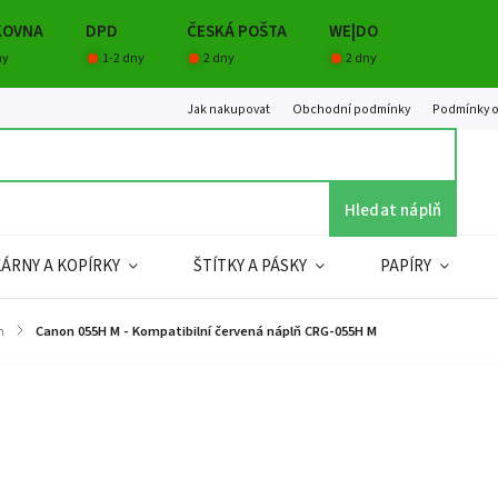
KOVNA
DPD
ČESKÁ POŠTA
WE|DO
ny
1-2 dny
2 dny
2 dny
Jak nakupovat
Obchodní podmínky
Podmínky o
Hledat náplň
KÁRNY A KOPÍRKY
ŠTÍTKY A PÁSKY
PAPÍRY
n
/
Canon 055H M - Kompatibilní červená náplň CRG-055H M