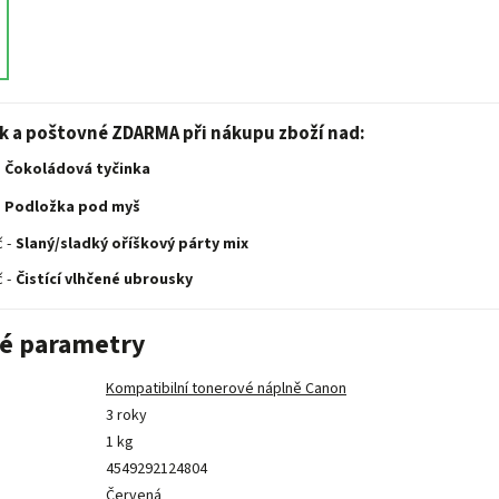
ek a poštovné ZDARMA při nákupu zboží nad:
Čokoládová tyčinka
Podložka pod myš
 -
Slaný/sladký oříškový párty mix
 -
Čistící vlhčené ubrousky
é parametry
Kompatibilní tonerové náplně Canon
3 roky
1 kg
4549292124804
Červená