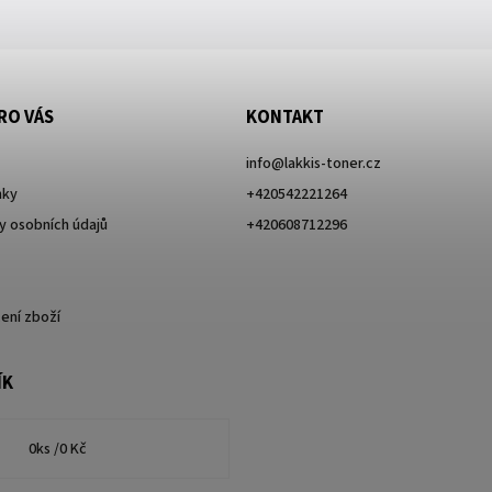
RO VÁS
KONTAKT
info
@
lakkis-toner.cz
nky
+420542221264
 osobních údajů
+420608712296
ení zboží
ÍK
0
ks /
0 Kč