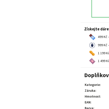
Získejte dár
499 Kč -
999 Kč -
1 199 Kč
1 499 Kč
Doplňkov
Kategorie
:
Záruka
:
Hmotnost
:
EAN
:
Barva
: