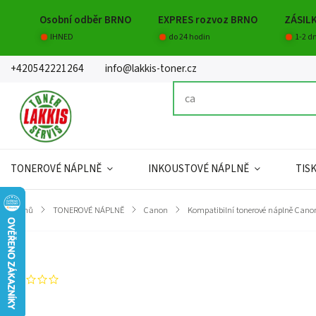
Osobní odběr BRNO
EXPRES rozvoz BRNO
ZÁSIL
IHNED
do 24 hodin
1-2 d
+420542221264
info@lakkis-toner.cz
TONEROVÉ NÁPLNĚ
INKOUSTOVÉ NÁPLNĚ
TIS
Domů
/
TONEROVÉ NÁPLNĚ
/
Canon
/
Kompatibilní tonerové náplně Cano
Značka:
Lakkis toner s.r.o.
Neohodnoceno