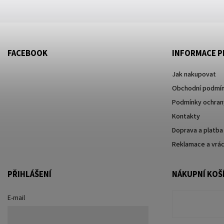
FACEBOOK
INFORMACE P
Jak nakupovat
Obchodní podmí
Podmínky ochrany
Kontakty
Doprava a platba
Reklamace a vrác
PŘIHLÁŠENÍ
NÁKUPNÍ KOŠ
E-mail