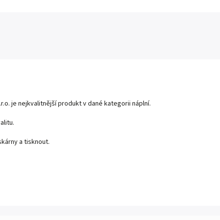
r.o. je nejkvalitnější produkt v dané kategorii náplní.
litu.
kárny a tisknout.