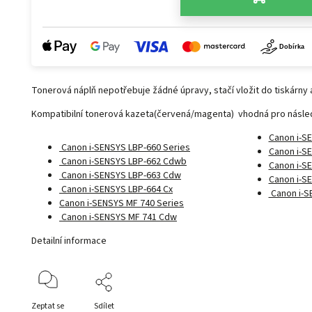
Tonerová náplň nepotřebuje žádné úpravy, stačí vložit do tiskárny a
Kompatibilní tonerová kazeta(červená/magenta) vhodná pro následu
Canon i-S
Canon i-SENSYS LBP-660 Series
Canon i-S
Canon i-SENSYS LBP-662 Cdwb
Canon i-S
Canon i-SENSYS LBP-663 Cdw
Canon i-S
Canon i-SENSYS LBP-664 Cx
Canon i-S
Canon i-SENSYS MF 740 Series
Canon i-SENSYS MF 741 Cdw
Detailní informace
Zeptat se
Sdílet