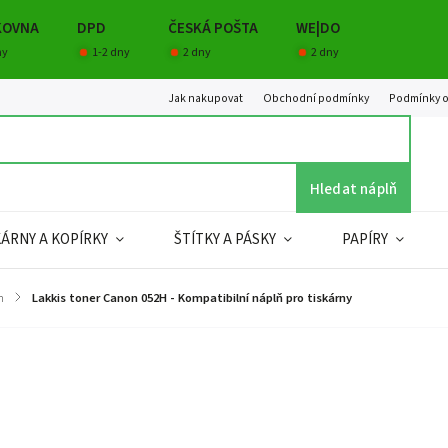
KOVNA
DPD
ČESKÁ POŠTA
WE|DO
ny
1-2 dny
2 dny
2 dny
Jak nakupovat
Obchodní podmínky
Podmínky o
Hledat náplň
KÁRNY A KOPÍRKY
ŠTÍTKY A PÁSKY
PAPÍRY
n
/
Lakkis toner Canon 052H - Kompatibilní náplň pro tiskárny