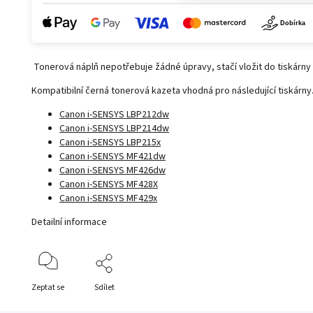
Tonerová náplň nepotřebuje žádné úpravy, stačí vložit do tiskárny 
Kompatibilní černá tonerová kazeta vhodná pro následující tiskárny
Canon i-SENSYS LBP212dw
Canon i-SENSYS LBP214dw
Canon i-SENSYS LBP215x
Canon i-SENSYS MF421dw
Canon i-SENSYS MF426dw
Canon i-SENSYS MF428X
Canon i-SENSYS MF429x
Detailní informace
Zeptat se
Sdílet