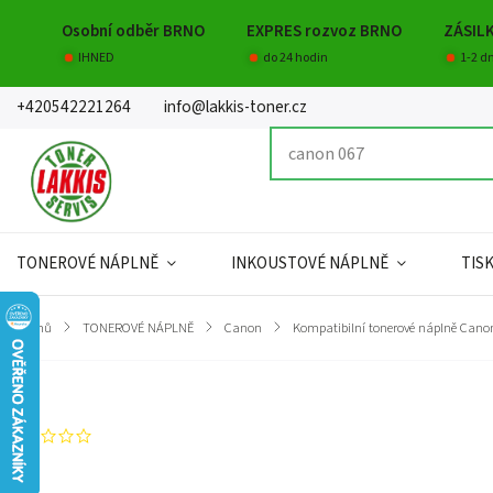
Osobní odběr BRNO
EXPRES rozvoz BRNO
ZÁSIL
IHNED
do 24 hodin
1-2 d
+420542221264
info@lakkis-toner.cz
TONEROVÉ NÁPLNĚ
INKOUSTOVÉ NÁPLNĚ
TIS
Domů
/
TONEROVÉ NÁPLNĚ
/
Canon
/
Kompatibilní tonerové náplně Cano
Značka:
Lakkis toner s.r.o.
Neohodnoceno