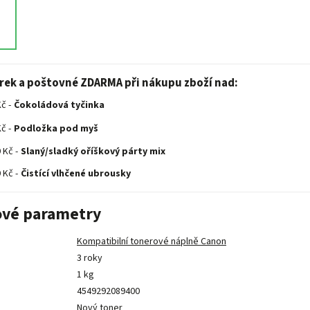
árek a poštovné ZDARMA při nákupu zboží nad:
č -
Čokoládová tyčinka
č -
Podložka pod myš
 Kč -
Slaný/sladký oříškový párty mix
 Kč -
Čistící vlhčené ubrousky
vé parametry
Kompatibilní tonerové náplně Canon
3 roky
1 kg
4549292089400
Nový toner