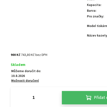
Kapacita
:
Barva
:
Pro značky
:
Model tiskár
Název kazet
900 Kč
743,80 Kč bez DPH
Skladem
Můžeme doručit do:
10.8.2026
Možnosti doručení
Přidat 