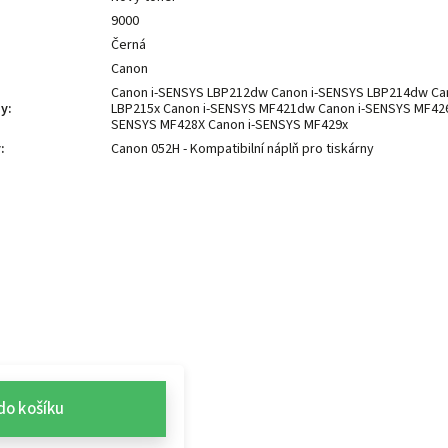
9000
Černá
Canon
Canon i-SENSYS LBP212dw Canon i-SENSYS LBP214dw Ca
ny
:
LBP215x Canon i-SENSYS MF421dw Canon i-SENSYS MF426
SENSYS MF428X Canon i-SENSYS MF429x
y
:
Canon 052H - Kompatibilní náplň pro tiskárny
do košíku