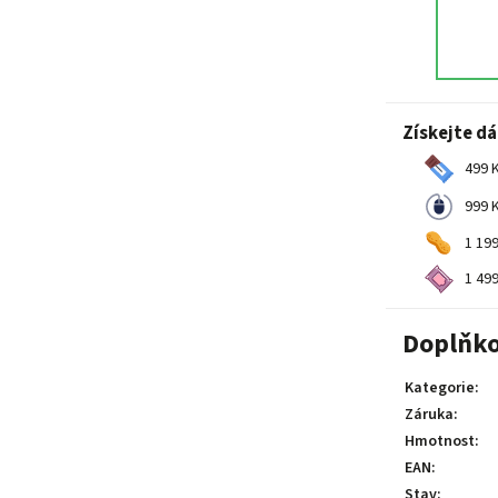
Získejte d
499 K
999 K
1 199
1 499
Doplňko
Kategorie
:
Záruka
:
Hmotnost
:
EAN
:
Stav
: