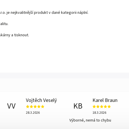
r.o. je nejkvalitnější produkt v dané kategorii náplní.
litu.
kárny a tisknout.
Vojtěch Veselý
Karel Braun
VV
KB
28.3.2026
18.3.2026
Výborné, nemá to chybu