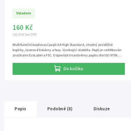
Skladem
160 Kč
132,23 Kč bez DPH
Multifunkční kopírovací papír A4 High Standard, vhodný pro běžné
kopírky, laserové tiskárny a faxy. Vynikající stabilita. Papír je certifikován
značkami EcoLabel a FSC. Odpovídá trvanlivému papíru dle ISO 9706.
Jedno balení obsahuje 500 listů.
Do košíku
Popis
Podobné (8)
Diskuze