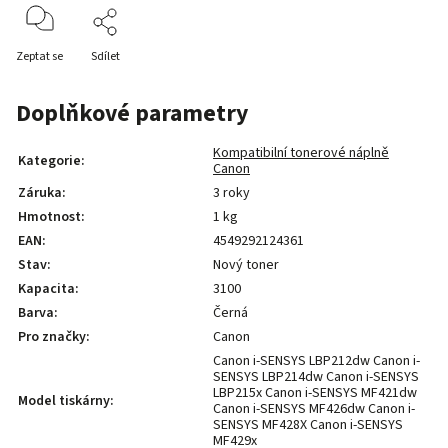
Zeptat se
Sdílet
Doplňkové parametry
Kompatibilní tonerové náplně
Kategorie
:
Canon
Záruka
:
3 roky
Hmotnost
:
1 kg
EAN
:
4549292124361
Stav
:
Nový toner
Kapacita
:
3100
Barva
:
Černá
Pro značky
:
Canon
Canon i-SENSYS LBP212dw Canon i-
SENSYS LBP214dw Canon i-SENSYS
LBP215x Canon i-SENSYS MF421dw
Model tiskárny
:
Canon i-SENSYS MF426dw Canon i-
SENSYS MF428X Canon i-SENSYS
MF429x