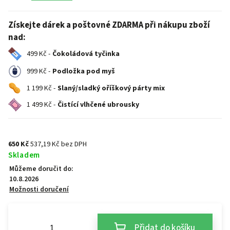
Získejte dárek a poštovné ZDARMA při nákupu zboží
nad:
499 Kč -
Čokoládová tyčinka
999 Kč -
Podložka pod myš
1 199 Kč -
Slaný/sladký oříškový párty mix
1 499 Kč -
Čistící vlhčené ubrousky
650 Kč
537,19 Kč bez DPH
Skladem
Můžeme doručit do:
10.8.2026
Možnosti doručení
Přidat do košíku