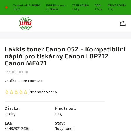
Osobní odběr BRNO
EXPRES rozvoz
ZÁSILKOVNA
DPD
ČESKÁ POŠTA
IHNED
do 24 hodin
1-2 dny
1-2 dny
2 dny
Lakkis toner Canon 052 - Kompatibilní
náplň pro tiskárny Canon LBP212
Canon MF421
Kód:
010100088
Značka:
Lakkis toner s.r.o.
Neohodnoceno
Záruka
:
Hmotnost
:
3 roky
1 kg
EAN
:
Stav
:
4549292124361
Nový toner