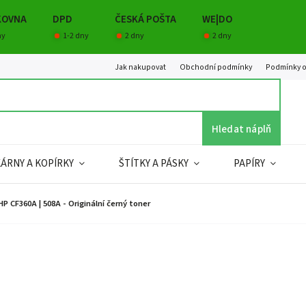
KOVNA
DPD
ČESKÁ POŠTA
WE|DO
ny
1-2 dny
2 dny
2 dny
Jak nakupovat
Obchodní podmínky
Podmínky o
Hledat náplň
KÁRNY A KOPÍRKY
ŠTÍTKY A PÁSKY
PAPÍRY
HP CF360A | 508A - Originální černý toner