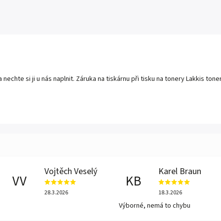
echte si ji u nás naplnit. Záruka na tiskárnu při tisku na tonery Lakkis toner 
Vojtěch Veselý
Karel Braun
VV
KB
28.3.2026
18.3.2026
Výborné, nemá to chybu