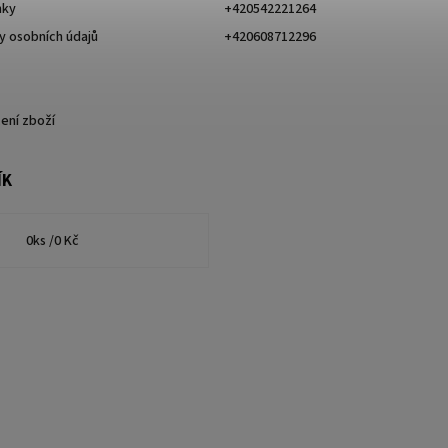
nky
+420542221264
 osobních údajů
+420608712296
ení zboží
ÍK
0
ks /
0 Kč