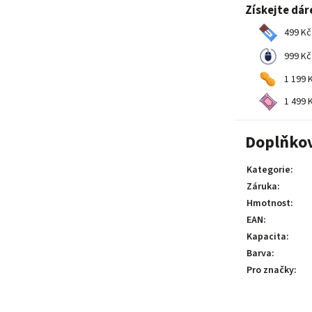
Získejte dár
499 Kč
999 Kč
1 199 K
1 499 K
Doplňko
Kategorie
:
Záruka
:
Hmotnost
:
EAN
:
Kapacita
:
Barva
:
Pro značky
: