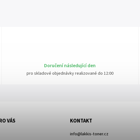
Doručení následující den
pro skladové objednávky realizované do 12:00
RO VÁS
KONTAKT
info
@
lakkis-toner.cz