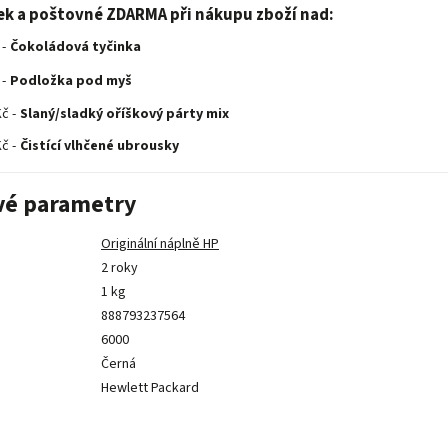
ek a poštovné ZDARMA při nákupu zboží nad:
 -
Čokoládová tyčinka
 -
Podložka pod myš
č -
Slaný/sladký oříškový párty mix
č -
Čistící vlhčené ubrousky
vé parametry
Originální náplně HP
2 roky
1 kg
888793237564
6000
Černá
Hewlett Packard