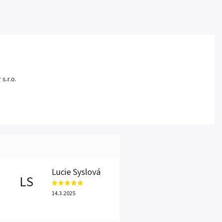
s.r.o.
Lucie Syslová
LS
14.3.2025