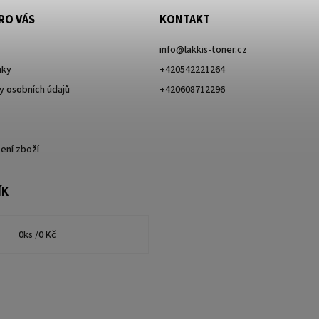
RO VÁS
KONTAKT
info
@
lakkis-toner.cz
nky
+420542221264
 osobních údajů
+420608712296
ení zboží
ÍK
0
ks /
0 Kč