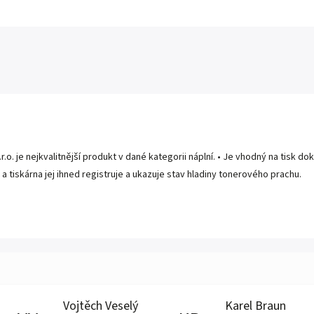
 s.r.o. je nejkvalitnější produkt v dané kategorii náplní. • Je vhodný na tisk
p a tiskárna jej ihned registruje a ukazuje stav hladiny tonerového prachu.
Vojtěch Veselý
Karel Braun