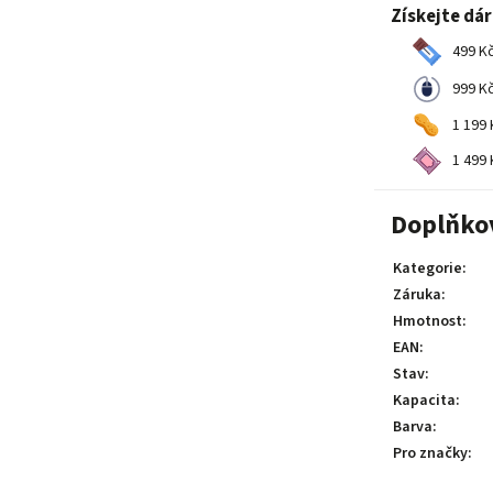
Získejte dá
499 Kč
999 Kč
1 199 
1 499 
Doplňko
Kategorie
:
Záruka
:
Hmotnost
:
EAN
:
Stav
:
Kapacita
:
Barva
:
Pro značky
: