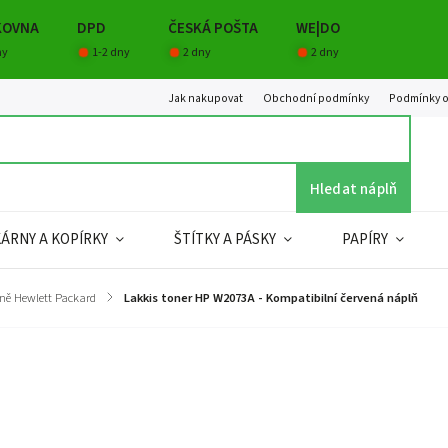
KOVNA
DPD
ČESKÁ POŠTA
WE|DO
ny
1-2 dny
2 dny
2 dny
Jak nakupovat
Obchodní podmínky
Podmínky o
Hledat náplň
KÁRNY A KOPÍRKY
ŠTÍTKY A PÁSKY
PAPÍRY
lně Hewlett Packard
/
Lakkis toner HP W2073A - Kompatibilní červená náplň