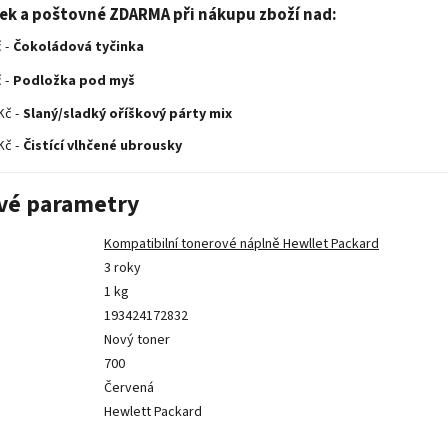
rek a poštovné ZDARMA při nákupu zboží nad:
 -
Čokoládová tyčinka
 -
Podložka pod myš
Kč -
Slaný/sladký oříškový párty mix
Kč -
Čistící vlhčené ubrousky
vé parametry
Kompatibilní tonerové náplně Hewllet Packard
3 roky
1 kg
193424172832
Nový toner
700
Červená
Hewlett Packard