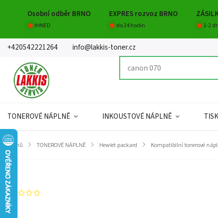
Osobní odběr BRNO
EXPRES rozvoz BRNO
ZÁSIL
IHNED
do 24 hodin
1-2 d
+420542221264
info@lakkis-toner.cz
TONEROVÉ NÁPLNĚ
INKOUSTOVÉ NÁPLNĚ
TIS
Domů
/
TONEROVÉ NÁPLNĚ
/
Hewlet packard
/
Kompatibilní tonerové náp
Značka:
Lakkis toner s.r.o.
Neohodnoceno