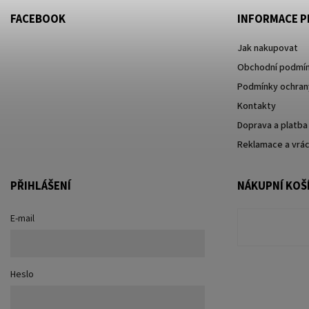
FACEBOOK
INFORMACE P
Jak nakupovat
Obchodní podmí
Podmínky ochrany
Kontakty
Doprava a platba
Reklamace a vrác
PŘIHLÁŠENÍ
NÁKUPNÍ KOŠ
E-mail
Heslo