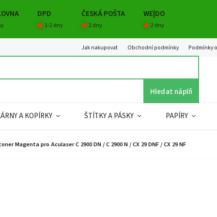
KOVNA
DPD
ČESKÁ POŠTA
WE|DO
ny
1-2 dny
2 dny
2 dny
Jak nakupovat
Obchodní podmínky
Podmínky o
Hledat náplň
KÁRNY A KOPÍRKY
ŠTÍTKY A PÁSKY
PAPÍRY
oner Magenta pro Aculaser C 2900 DN / C 2900 N / CX 29 DNF / CX 29 NF