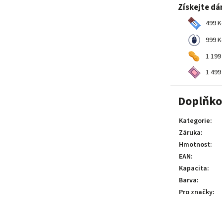
Získejte dá
499 K
999 K
1 199
1 499
Doplňko
Kategorie
:
Záruka
:
Hmotnost
:
EAN
:
Kapacita
:
Barva
:
Pro značky
: