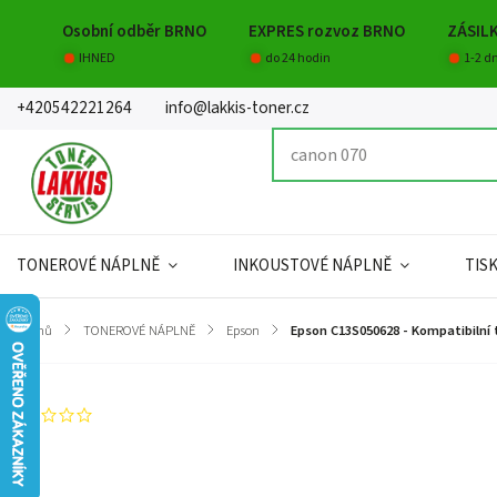
Osobní odběr BRNO
EXPRES rozvoz BRNO
ZÁSIL
IHNED
do 24 hodin
1-2 d
+420542221264
info@lakkis-toner.cz
TONEROVÉ NÁPLNĚ
INKOUSTOVÉ NÁPLNĚ
TIS
Domů
/
TONEROVÉ NÁPLNĚ
/
Epson
/
Epson C13S050628 - Kompatibilní t
Neohodnoceno
Záruka
:
Hmotnost
:
EAN
:
Kapacita
: