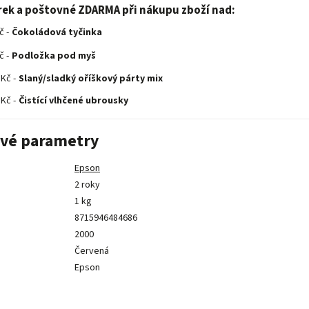
rek a poštovné ZDARMA při nákupu zboží nad:
č -
Čokoládová tyčinka
č -
Podložka pod myš
 Kč -
Slaný/sladký oříškový párty mix
 Kč -
Čistící vlhčené ubrousky
vé parametry
Epson
2 roky
1 kg
8715946484686
2000
Červená
Epson