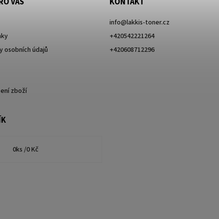
RO VÁS
KONTAKT
info
@
lakkis-toner.cz
nky
+420542221264
 osobních údajů
+420608712296
ení zboží
ÍK
0
ks /
0 Kč