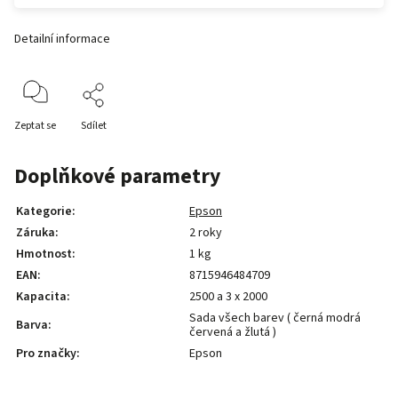
Detailní informace
Zeptat se
Sdílet
Doplňkové parametry
Kategorie
:
Epson
Záruka
:
2 roky
Hmotnost
:
1 kg
EAN
:
8715946484709
Kapacita
:
2500 a 3 x 2000
Sada všech barev ( černá modrá
Barva
:
červená a žlutá )
Pro značky
:
Epson