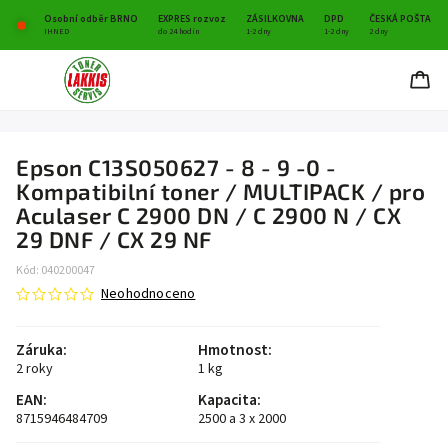
Osobní odběr BRNO
EXPRES rozvoz
ZÁSILKOVNA
DPD
ČESKÁ POŠTA
IHNED
do 24 hodin
1-2 dny
1-2 dny
2 dny
Epson C13S050627 - 8 - 9 -0 -
Kompatibilní toner / MULTIPACK / pro
Aculaser C 2900 DN / C 2900 N / CX
29 DNF / CX 29 NF
Kód:
040200047
Neohodnoceno
Záruka
:
Hmotnost
:
2 roky
1 kg
EAN
:
Kapacita
:
8715946484709
2500 a 3 x 2000