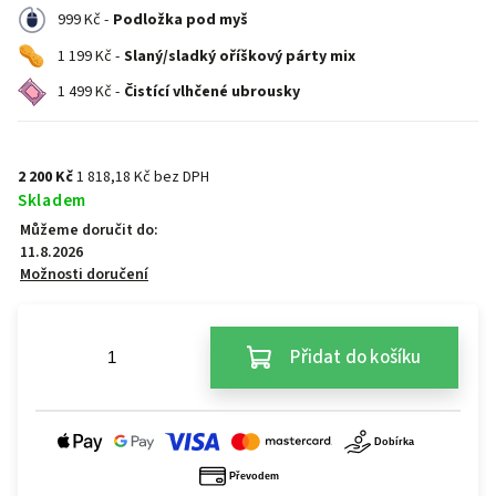
999 Kč -
Podložka pod myš
1 199 Kč -
Slaný/sladký oříškový párty mix
1 499 Kč -
Čistící vlhčené ubrousky
2 200 Kč
1 818,18 Kč bez DPH
Skladem
Můžeme doručit do:
11.8.2026
Možnosti doručení
Přidat do košíku