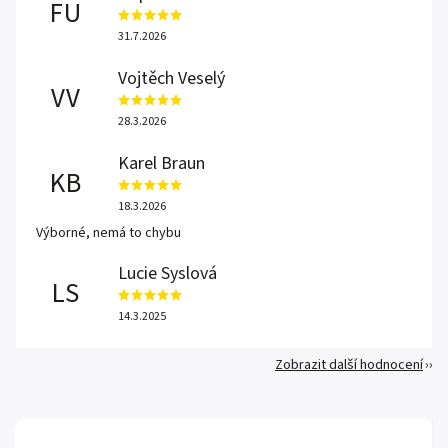
FU
31.7.2026
Vojtěch Veselý
VV
28.3.2026
Karel Braun
KB
18.3.2026
Výborné, nemá to chybu
Lucie Syslová
LS
14.3.2025
Zobrazit další hodnocení