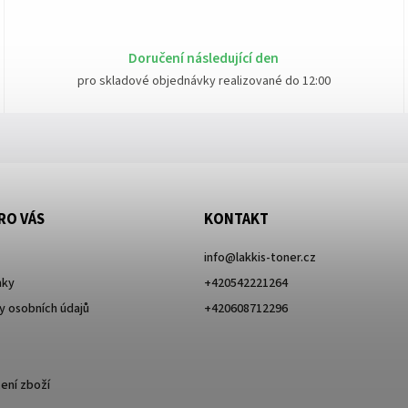
Doručení následující den
pro skladové objednávky realizované do 12:00
RO VÁS
KONTAKT
info
@
lakkis-toner.cz
nky
+420542221264
 osobních údajů
+420608712296
ení zboží