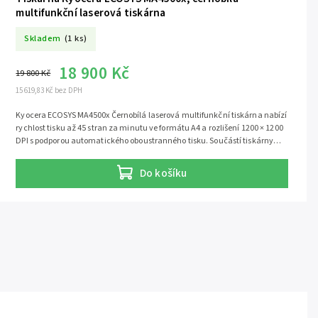
multifunkční laserová tiskárna
Skladem
(1 ks)
18 900 Kč
19 800 Kč
15 619,83 Kč bez DPH
Kyocera ECOSYS MA4500x Černobílá laserová multifunkční tiskárna nabízí
rychlost tisku až 45 stran za minutu ve formátu A4 a rozlišení 1200 × 1200
DPI s podporou automatického oboustranného tisku. Součástí tiskárny
je skener, který má rozlišení až 600 x 600 dpi. Tiskárnu můžete jednoduše
připojit pomocí USB nebo ethernetového LAN portu. Ovládání je velmi
Do košíku
snadné díky LCD displeji. Pro rychlý tisk z médií je připraven jeden USB
host port. Tiskárna disponuje...