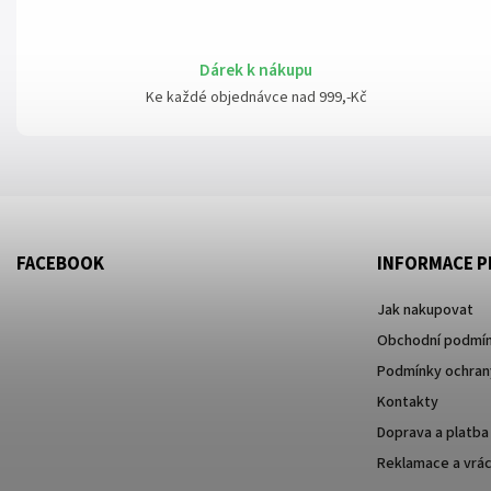
Dárek k nákupu
Ke každé objednávce nad 999,-Kč
FACEBOOK
INFORMACE P
Jak nakupovat
Obchodní podmí
Podmínky ochrany
Kontakty
Doprava a platba
Reklamace a vrác