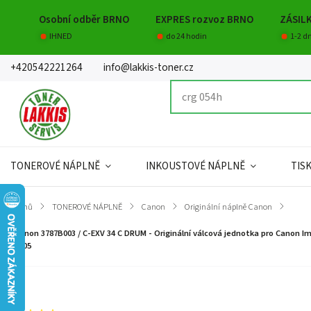
Osobní odběr BRNO
EXPRES rozvoz BRNO
ZÁSIL
IHNED
do 24 hodin
1-2 d
+420542221264
info@lakkis-toner.cz
TONEROVÉ NÁPLNĚ
INKOUSTOVÉ NÁPLNĚ
TIS
Domů
/
TONEROVÉ NÁPLNĚ
/
Canon
/
Originální náplně Canon
/
Canon 3787B003 / C-EXV 34 C DRUM - Originální válcová jednotka pro Canon Imagerun
2105
Značka:
Canon