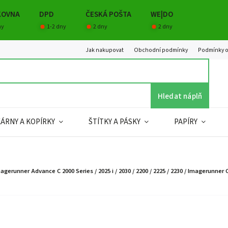
KOVNA
DPD
ČESKÁ POŠTA
WE|DO
ny
1-2 dny
2 dny
2 dny
Jak nakupovat
Obchodní podmínky
Podmínky o
Hledat náplň
KÁRNY A KOPÍRKY
ŠTÍTKY A PÁSKY
PAPÍRY
ner Advance C 2000 Series / 2025 i / 2030 / 2200 / 2225 / 2230 / Imagerunner C 2200 /