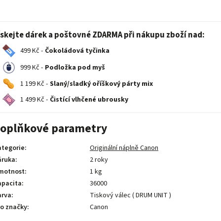
ískejte dárek a poštovné ZDARMA při nákupu zboží nad:
499 Kč -
Čokoládová tyčinka
999 Kč -
Podložka pod myš
1 199 Kč -
Slaný/sladký oříškový párty mix
1 499 Kč -
Čistící vlhčené ubrousky
oplňkové parametry
ategorie
:
Originální náplně Canon
áruka
:
2 roky
motnost
:
1 kg
apacita
:
36000
arva
:
Tiskový válec ( DRUM UNIT )
ro značky
:
Canon