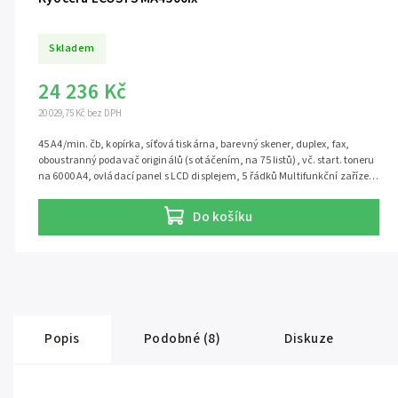
Skladem
24 236 Kč
20 029,75 Kč bez DPH
45 A4/min. čb, kopírka, síťová tiskárna, barevný skener, duplex, fax,
oboustranný podavač originálů (s otáčením, na 75 listů), vč. start. toneru
na 6000 A4, ovládací panel s LCD displejem, 5 řádků Multifunkční zařízení
s faxem pro kancelářský provoz Kyocera ECOSYS MA4500fx je černobílé
multifunkční zařízení s plnou výbavou včetně faxu, vhodné pro firmy,
Do košíku
které potřebují kompletní dokumentový workflow.
Popis
Podobné (8)
Diskuze