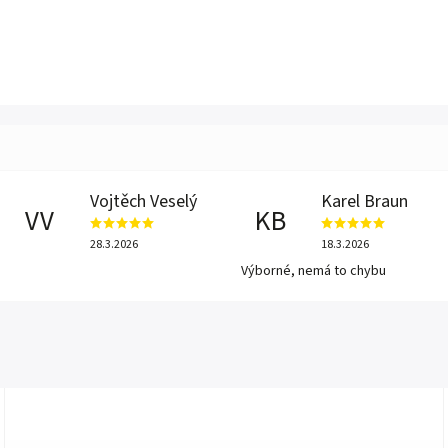
Vojtěch Veselý
Karel Braun
VV
KB
28.3.2026
18.3.2026
Výborné, nemá to chybu