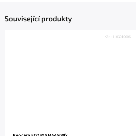
Související produkty
Kód:
1103010006
Kyocera ECOSYS MA4500fx