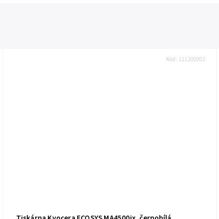
Kód:
111200002
Tiskárna Kyocera ECOSYS MA4500ix, černobílá