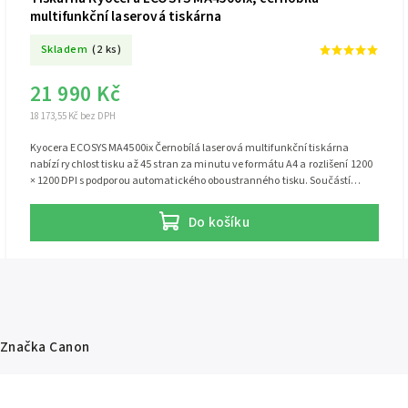
multifunkční laserová tiskárna
Skladem
(2 ks)
21 990 Kč
18 173,55 Kč bez DPH
Kyocera ECOSYS MA4500ix Černobílá laserová multifunkční tiskárna
nabízí rychlost tisku až 45 stran za minutu ve formátu A4 a rozlišení 1200
× 1200 DPI s podporou automatického oboustranného tisku. Součástí
tiskárny je skener, který má rozlišení až 600 x 600 dpi. Tiskárnu můžete
jednoduše připojit pomocí USB nebo ethernetového LAN portu. Ovládání je
Do košíku
velmi snadné díky LCD displeji. Pro rychlý tisk z médií je připraven jeden
USB host port. Tiskárna disponuje...
Značka
Canon