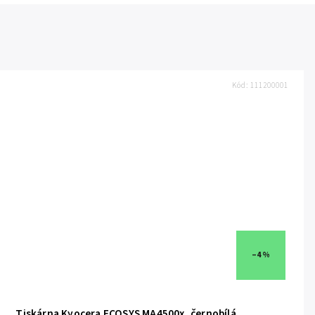
Kód:
111200001
–4 %
Tiskárna Kyocera ECOSYS MA4500x, černobílá