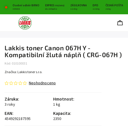
Osobní odběr BRNO
EXPRES rozvoz
ZÁSILKOVNA
DPD
ČESKÁ POŠTA
IHNED
do 24 hodin
1-2 dny
1-2 dny
2 dny
Lakkis toner Canon 067H Y -
Kompatibilní žlutá náplň ( CRG-067H )
Kód:
010100031
Značka:
Lakkis toner s.r.o.
Neohodnoceno
Záruka
:
Hmotnost
:
3 roky
1 kg
EAN
:
Kapacita
:
4549292187595
2350