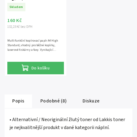
Skladem
160 Kč
132,23 Kč bez DPH
Multifunkční kopírovací papír A4 High
Standard, vhodný pro běžné kopírky,
laserové tiskárny a faxy. Vynikající
stabilita. Papír je certifikován značkami
EcoLabel a FSC. Odpovídá trvanlivému
papíru dle ISO 9706. Jedno balení obsahuje
Do košíku
500 listů.
Popis
Podobné (8)
Diskuze
• Alternativní / Neoriginální žlutý toner od Lakkis toner
je nejkvalitnější produkt v dané kategorii náplní.