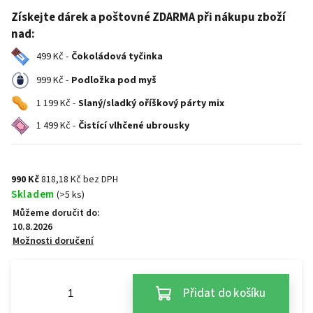
Získejte dárek a poštovné ZDARMA při nákupu zboží
nad:
499 Kč -
Čokoládová tyčinka
999 Kč -
Podložka pod myš
1 199 Kč -
Slaný/sladký oříškový párty mix
1 499 Kč -
Čistící vlhčené ubrousky
990 Kč
818,18 Kč bez DPH
Skladem
(>5 ks)
Můžeme doručit do:
10.8.2026
Možnosti doručení
Přidat do košíku