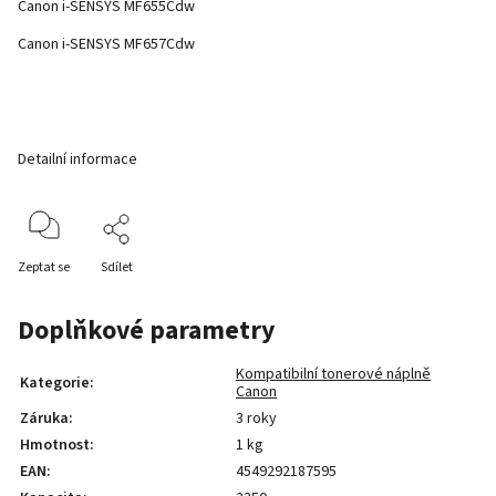
Canon i-SENSYS MF655Cdw
Canon i-SENSYS MF657Cdw
Detailní informace
Zeptat se
Sdílet
Doplňkové parametry
Kompatibilní tonerové náplně
Kategorie
:
Canon
Záruka
:
3 roky
Hmotnost
:
1 kg
EAN
:
4549292187595