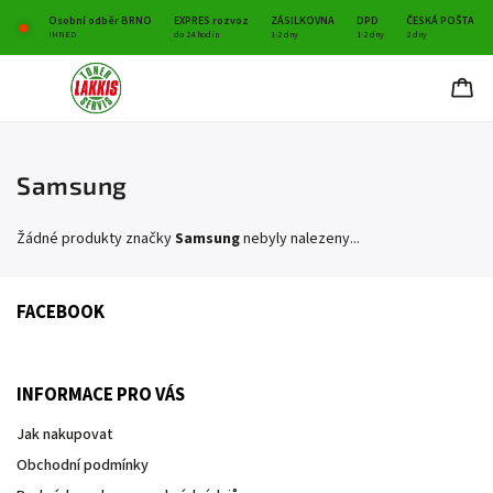
Osobní odběr BRNO
EXPRES rozvoz
ZÁSILKOVNA
DPD
ČESKÁ POŠTA
IHNED
do 24 hodin
1-2 dny
1-2 dny
2 dny
Samsung
Žádné produkty značky
Samsung
nebyly nalezeny...
FACEBOOK
INFORMACE PRO VÁS
Jak nakupovat
Obchodní podmínky