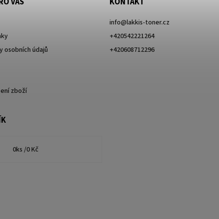
RO VÁS
KONTAKT
info
@
lakkis-toner.cz
nky
+420542221264
 osobních údajů
+420608712296
ení zboží
ÍK
0
ks /
0 Kč