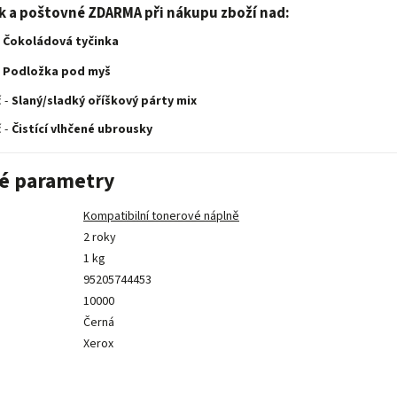
ek a poštovné ZDARMA při nákupu zboží nad:
Čokoládová tyčinka
Podložka pod myš
 -
Slaný/sladký oříškový párty mix
 -
Čistící vlhčené ubrousky
é parametry
Kompatibilní tonerové náplně
2 roky
1 kg
95205744453
10000
Černá
Xerox