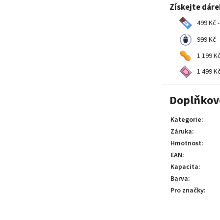
Získejte dár
499 Kč -
999 Kč -
1 199 Kč
1 499 Kč
Doplňkov
Kategorie
:
Záruka
:
Hmotnost
:
EAN
:
Kapacita
:
Barva
:
Pro značky
: