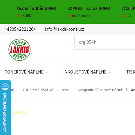
Osobní odběr BRNO
EXPRES rozvoz BRNO
ZÁSIL
IHNED
do 24 hodin
1-2 d
+420542221264
info@lakkis-toner.cz
TONEROVÉ NÁPLNĚ
INKOUSTOVÉ NÁPLNĚ
TIS
Domů
/
TONEROVÉ NÁPLNĚ
/
Xerox
/
Kompatibilní tonerové náplně
/
Xe
Neohodnoceno
Záruka
:
Hmotnost
:
EAN
:
Kapacita
: