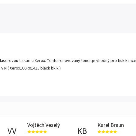
laserovou tiskárnu Xerox. Tento renovovaný toner je vhodný pro tisk kance
 V N ( Xerox106R01415 black bk k )
Vojtěch Veselý
Karel Braun
VV
KB