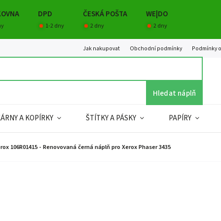
KOVNA
DPD
ČESKÁ POŠTA
WE|DO
ny
1-2 dny
2 dny
2 dny
Jak nakupovat
Obchodní podmínky
Podmínky o
Hledat náplň
KÁRNY A KOPÍRKY
ŠTÍTKY A PÁSKY
PAPÍRY
rox 106R01415 - Renovovaná černá náplň pro Xerox Phaser 3435