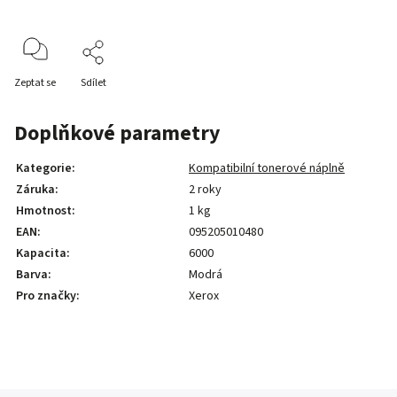
Zeptat se
Sdílet
Doplňkové parametry
Kategorie
:
Kompatibilní tonerové náplně
Záruka
:
2 roky
Hmotnost
:
1 kg
EAN
:
095205010480
Kapacita
:
6000
Barva
:
Modrá
Pro značky
:
Xerox