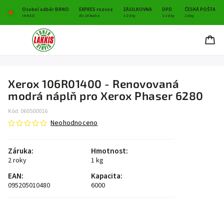
Osobní odběr BRNO
EXPRES rozvoz
ZÁSILKOVNA
DPD
ČESKÁ POŠTA
IHNED
do 24 hodin
1-2 dny
1-2 dny
2 dny
Xerox 106R01400 - Renovovaná
modrá náplň pro Xerox Phaser 6280
Kód:
060500016
Neohodnoceno
Záruka
:
Hmotnost
:
2 roky
1 kg
EAN
:
Kapacita
:
095205010480
6000