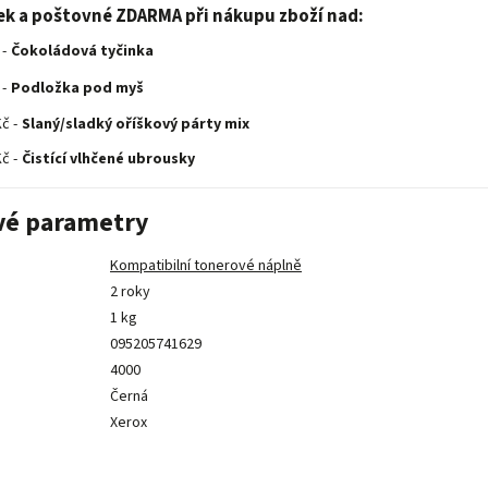
ek a poštovné ZDARMA při nákupu zboží nad:
 -
Čokoládová tyčinka
 -
Podložka pod myš
č -
Slaný/sladký oříškový párty mix
č -
Čistící vlhčené ubrousky
vé parametry
Kompatibilní tonerové náplně
2 roky
1 kg
095205741629
4000
Černá
Xerox