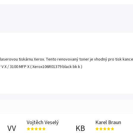
laserovou tiskárnu Xerox. Tento renovovaný toner je vhodný pro tisk kance
V X / 3100 MFP X ( Xerox106R01379 black bk k )
Vojtěch Veselý
Karel Braun
VV
KB