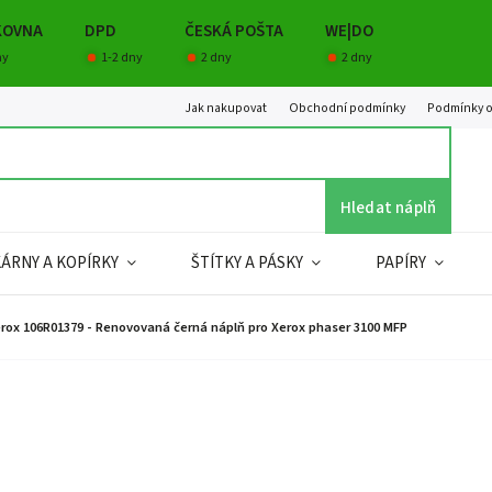
KOVNA
DPD
ČESKÁ POŠTA
WE|DO
ny
1-2 dny
2 dny
2 dny
Jak nakupovat
Obchodní podmínky
Podmínky o
Hledat náplň
KÁRNY A KOPÍRKY
ŠTÍTKY A PÁSKY
PAPÍRY
rox 106R01379 - Renovovaná černá náplň pro Xerox phaser 3100 MFP