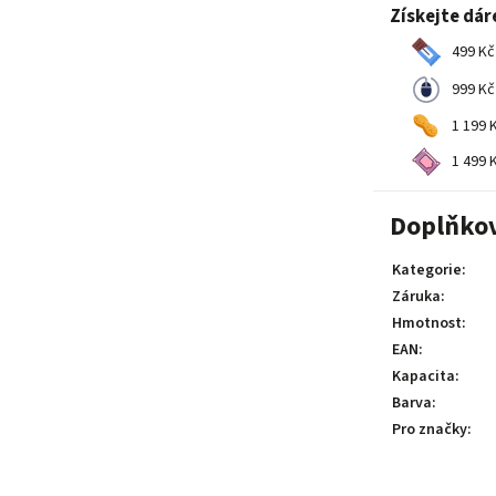
Získejte dár
499 Kč
999 Kč
1 199 K
1 499 K
Doplňko
Kategorie
:
Záruka
:
Hmotnost
:
EAN
:
Kapacita
:
Barva
:
Pro značky
: