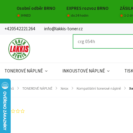
Osobní odběr BRNO
EXPRES rozvoz BRNO
ZÁSIL
IHNED
do 24 hodin
1-2 d
+420542221264
info@lakkis-toner.cz
TONEROVÉ NÁPLNĚ
INKOUSTOVÉ NÁPLNĚ
TIS
Domů
/
TONEROVÉ NÁPLNĚ
/
Xerox
/
Kompatibilní tonerové náplně
/
Xe
Neohodnoceno
Záruka
:
Hmotnost
:
EAN
:
Kapacita
: