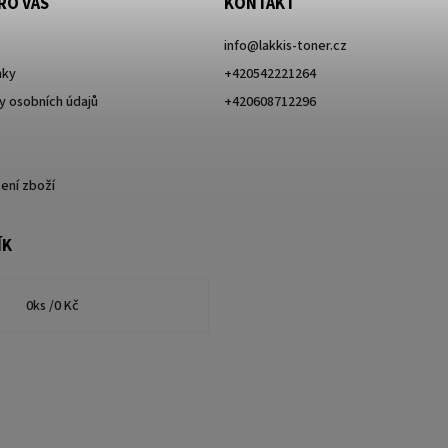
RO VÁS
KONTAKT
info
@
lakkis-toner.cz
nky
+420542221264
 osobních údajů
+420608712296
ení zboží
ÍK
0
ks /
0 Kč