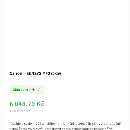
Canon i-SENSYS MF275dw
Skladem
(>5 ks)
6 048,79 Kč
4 999 Kč bez DPH
Rychlé a spolehlivé černobílé multifunkční laserové tiskárny zjednodušují
tiskové procesy a zvyšují efektivitu doma nebo v malých kancelářích.