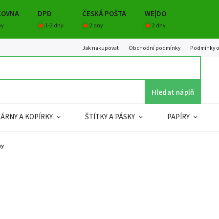
KOVNA
DPD
ČESKÁ POŠTA
WE|DO
ny
1-2 dny
2 dny
2 dny
Jak nakupovat
Obchodní podmínky
Podmínky o
Hledat náplň
KÁRNY A KOPÍRKY
ŠTÍTKY A PÁSKY
PAPÍRY
ny