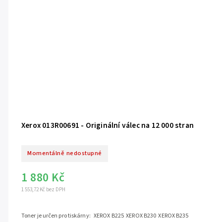
Xerox 013R00691 - Originální válec na 12 000 stran
Momentálně nedostupné
1 880 Kč
1 553,72 Kč bez DPH
Toner je určen pro tiskárny: XEROX B225 XEROX B230 XEROX B235