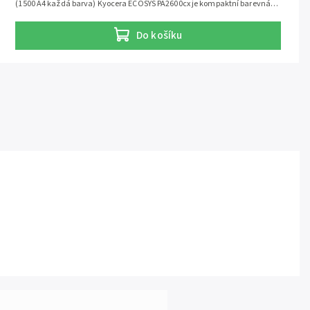
(1500 A4 každá barva) Kyocera ECOSYS PA2600cx je kompaktní barevná
laserová tiskárna formátu A4 s rychlostí až 26 stran za minutu. Je
navržena pro malé a střední kanceláře, které potřebují spolehlivý barevný
Do košíku
tisk, síťové připojení a nízké provozní náklady. Spotřební materiál:
originální tonery TK-5450 nebo kompatibilní tonery TK-5450