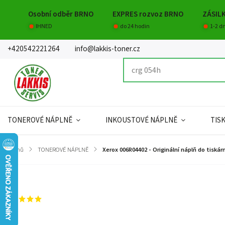
Osobní odběr BRNO
EXPRES rozvoz BRNO
ZÁSIL
IHNED
do 24 hodin
1-2 d
+420542221264
info@lakkis-toner.cz
TONEROVÉ NÁPLNĚ
INKOUSTOVÉ NÁPLNĚ
TIS
Domů
/
TONEROVÉ NÁPLNĚ
/
Xerox 006R04402 - Originální náplň do tiskár
Značka:
Xerox
1 hodnocení