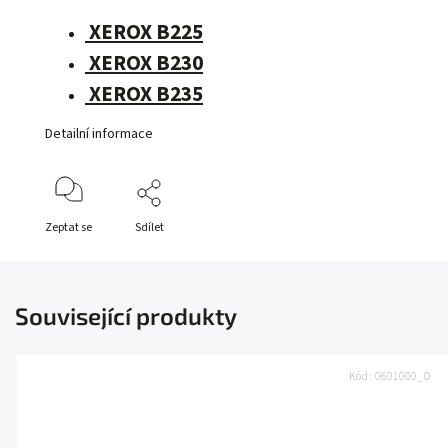
XEROX B225
XEROX B230
XEROX B235
Detailní informace
Zeptat se
Sdílet
Související produkty
Kód:
0601000_O