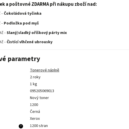
rek a poštovné ZDARMA při nákupu zboží nad:
 -
Čokoládová tyčinka
 -
Podložka pod myš
Kč -
Slaný/sladký oříškový párty mix
Kč -
Čistící vlhčené ubrousky
vé parametry
Tonerové náplně
2 roky
1 kg
095205069013
Nový toner
1200
Černá
Xerox
1200 stran
?