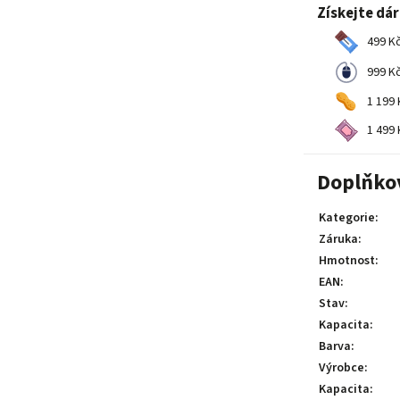
Získejte dá
499 Kč
999 Kč
1 199 
1 499 
Doplňko
Kategorie
:
Záruka
:
Hmotnost
:
EAN
:
Stav
:
Kapacita
:
Barva
:
Výrobce
:
Kapacita
: