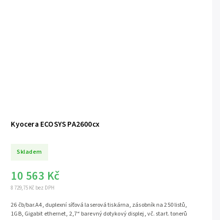
Kyocera ECOSYS PA2600cx
Skladem
10 563 Kč
8 729,75 Kč bez DPH
26 čb/bar.A4, duplexní síťová laserová tiskárna, zásobník na 250 listů,
1GB, Gigabit ethernet, 2,7“ barevný dotykový displej, vč. start. tonerů