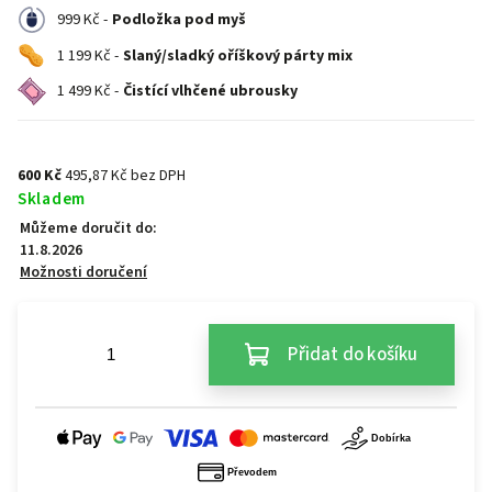
999 Kč -
Podložka pod myš
1 199 Kč -
Slaný/sladký oříškový párty mix
1 499 Kč -
Čistící vlhčené ubrousky
600 Kč
495,87 Kč bez DPH
Skladem
Můžeme doručit do:
11.8.2026
Možnosti doručení
Přidat do košíku