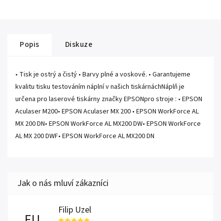
Popis
Diskuze
• Tisk je ostrý a čistý • Barvy plné a voskové. • Garantujeme
kvalitu tisku testováním náplní v našich tiskárnáchNáplň je
určena pro laserové tiskárny značky EPSONpro stroje : • EPSON
Aculaser M200• EPSON Aculaser MX 200 • EPSON WorkForce AL
MX 200 DN• EPSON WorkForce AL MX200 DW• EPSON WorkForce
AL MX 200 DWF• EPSON WorkForce AL MX200 DN
Filip Uzel
FU