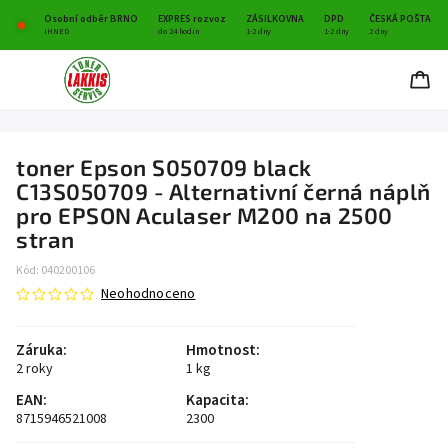
Osobní odběr BRNO
EXPRES rozvoz
ZÁSILKOVNA
DPD
ČESKÁ POŠTA
IHNED
do 24 hodin
1-2 dny
1-2 dny
2 dny
toner Epson S050709 black
C13S050709 - Alternativní černá náplň
pro EPSON Aculaser M200 na 2500
stran
Kód:
040200106
Neohodnoceno
Záruka
:
Hmotnost
:
2 roky
1 kg
EAN
:
Kapacita
:
8715946521008
2300