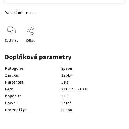
Detailní informace
Zeptat se
Sdílet
Doplňkové parametry
Kategorie
:
Epson
Záruka
:
2 roky
Hmotnost
:
1 kg
EAN
:
8715946521008
Kapacita
:
2300
Barva
:
Černá
Pro značky
:
Epson