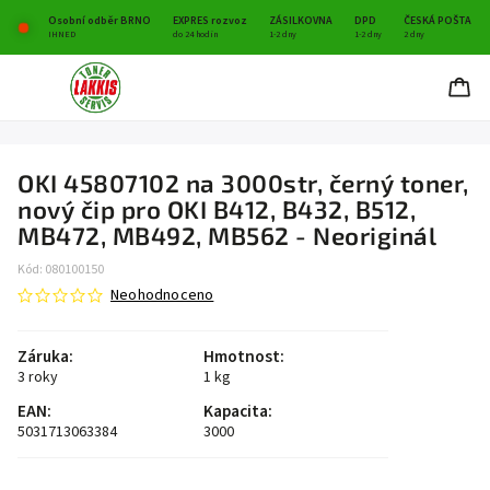
Osobní odběr BRNO
EXPRES rozvoz
ZÁSILKOVNA
DPD
ČESKÁ POŠTA
IHNED
do 24 hodin
1-2 dny
1-2 dny
2 dny
OKI 45807102 na 3000str, černý toner,
nový čip pro OKI B412, B432, B512,
MB472, MB492, MB562 - Neoriginál
Kód:
080100150
Neohodnoceno
Záruka
:
Hmotnost
:
3 roky
1 kg
EAN
:
Kapacita
:
5031713063384
3000