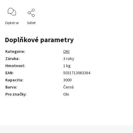
Zeptat se
Sdílet
Doplňkové parametry
Kategorie
:
OKI
Záruka
:
3 roky
Hmotnost
:
1 kg
EAN
:
5031713063384
Kapacita
:
3000
Barva
:
Černá
Pro značky
:
Oki