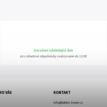
Doručení následující den
pro skladové objednávky realizované do 12:00
RO VÁS
KONTAKT
info
@
lakkis-toner.cz