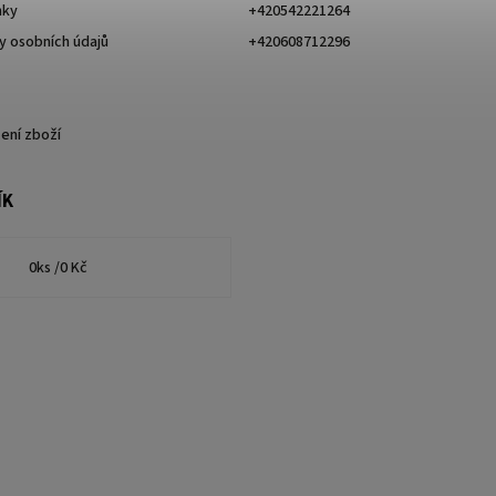
nky
+420542221264
 osobních údajů
+420608712296
ení zboží
ÍK
0
ks /
0 Kč