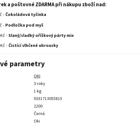
rek a poštovné ZDARMA při nákupu zboží nad:
č -
Čokoládová tyčinka
č -
Podložka pod myš
 Kč -
Slaný/sladký oříškový párty mix
 Kč -
Čistící vlhčené ubrousky
vé parametry
OKI
3 roky
1 kg
5031713055815
2200
Černá
Oki