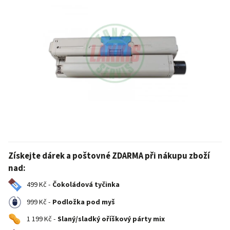
Získejte dárek a poštovné ZDARMA při nákupu zboží
nad:
499 Kč -
Čokoládová tyčinka
999 Kč -
Podložka pod myš
1 199 Kč -
Slaný/sladký oříškový párty mix