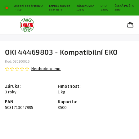
Osobní odběr BRNO
EXPRES rozvoz
ZÁSILKOVNA
DPD
ČESKÁ POŠTA
IHNED
do 24 hodin
1-2 dny
1-2 dny
2 dny
OKI 44469803 - Kompatibilní EKO
Kód:
080100025
Neohodnoceno
Záruka
:
Hmotnost
:
3 roky
1 kg
EAN
:
Kapacita
:
5031713047995
3500