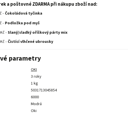
rek a poštovné ZDARMA při nákupu zboží nad:
č -
Čokoládová tyčinka
č -
Podložka pod myš
 Kč -
Slaný/sladký oříškový párty mix
 Kč -
Čistící vlhčené ubrousky
vé parametry
OKI
3 roky
1 kg
5031713045854
6000
Modrá
Oki