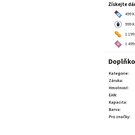
Získejte dá
499 K
999 K
1 199
1 499
Doplňko
Kategorie
:
Záruka
:
Hmotnost
:
EAN
:
Kapacita
:
Barva
:
Pro značky
: