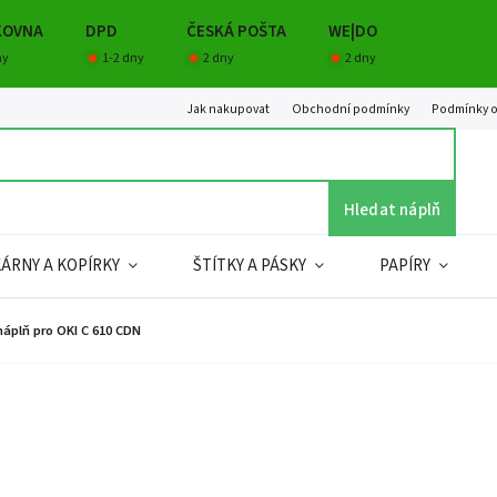
KOVNA
DPD
ČESKÁ POŠTA
WE|DO
ny
1-2 dny
2 dny
2 dny
Jak nakupovat
Obchodní podmínky
Podmínky o
Hledat náplň
KÁRNY A KOPÍRKY
ŠTÍTKY A PÁSKY
PAPÍRY
náplň pro OKI C 610 CDN