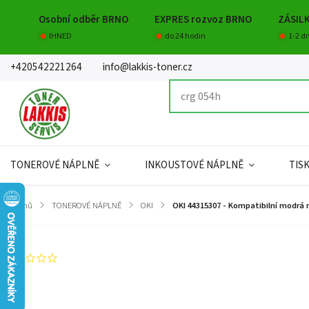
Osobní odběr BRNO
EXPRES rozvoz BRNO
ZÁSIL
IHNED
do 24 hodin
1-2 d
+420542221264
info@lakkis-toner.cz
TONEROVÉ NÁPLNĚ
INKOUSTOVÉ NÁPLNĚ
TIS
Domů
/
TONEROVÉ NÁPLNĚ
/
OKI
/
OKI 44315307 - Kompatibilní modrá 
Neohodnoceno
Záruka
:
Hmotnost
:
EAN
:
Kapacita
: