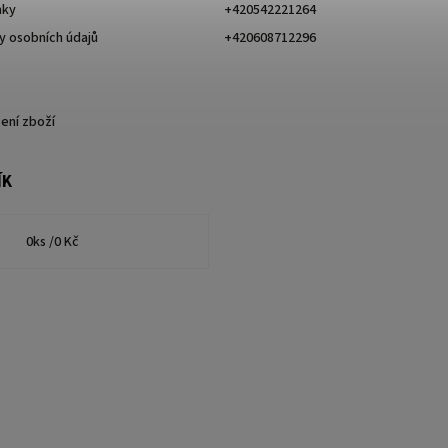
nky
+420542221264
 osobních údajů
+420608712296
ení zboží
ÍK
0
ks /
0 Kč