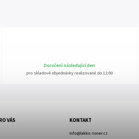
Doručení následující den
pro skladové objednávky realizované do 12:00
RO VÁS
KONTAKT
info
@
lakkis-toner.cz