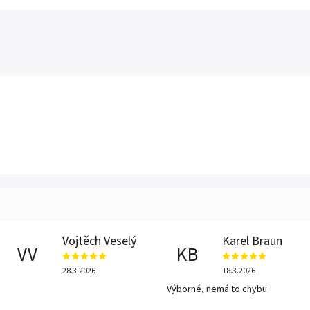
Vojtěch Veselý
Karel Braun
VV
KB
28.3.2026
18.3.2026
Výborné, nemá to chybu