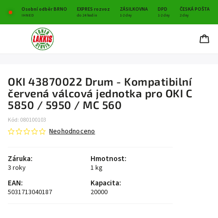
Osobní odběr BRNO
EXPRES rozvoz
ZÁSILKOVNA
DPD
ČESKÁ POŠTA
IHNED
do 24 hodin
1-2 dny
1-2 dny
2 dny
OKI 43870022 Drum - Kompatibilní
červená válcová jednotka pro OKI C
5850 / 5950 / MC 560
Kód:
080100103
Neohodnoceno
Záruka
:
Hmotnost
:
3 roky
1 kg
EAN
:
Kapacita
:
5031713040187
20000