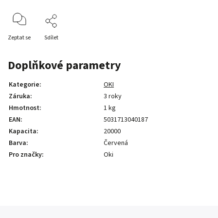
Zeptat se
Sdílet
Doplňkové parametry
Kategorie
:
OKI
Záruka
:
3 roky
Hmotnost
:
1 kg
EAN
:
5031713040187
Kapacita
:
20000
Barva
:
Červená
Pro značky
:
Oki