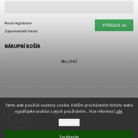
Nová registrace
Přihlásit se
Zapomenuté heslo
NÁKUPNÍ KOŠÍK
0
ks /
0 Kč
Tento web používá soubory cookie. Dalším procházením tohoto webu
vyjadřujete souhlas s jejich používáním.. Více informací
zde
.
Nastavení
Copyright 2026
Lakkis Toner
. Všechna práva vyhrazena.
Souhlasím