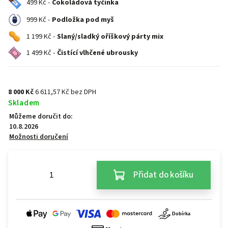
499 Kč -
Čokoládová tyčinka
999 Kč -
Podložka pod myš
1 199 Kč -
Slaný/sladký oříškový párty mix
1 499 Kč -
Čistící vlhčené ubrousky
8 000 Kč
6 611,57 Kč bez DPH
Skladem
Můžeme doručit do:
10.8.2026
Možnosti doručení
Přidat do košíku