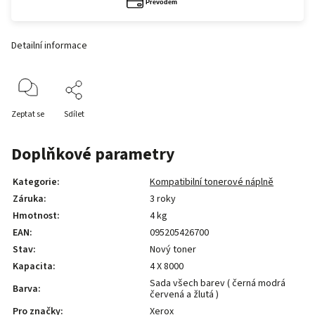
Detailní informace
Zeptat se
Sdílet
Doplňkové parametry
Kategorie
:
Kompatibilní tonerové náplně
Záruka
:
3 roky
Hmotnost
:
4 kg
EAN
:
095205426700
Stav
:
Nový toner
Kapacita
:
4 X 8000
Sada všech barev ( černá modrá
Barva
:
červená a žlutá )
Pro značky
:
Xerox