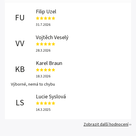
Filip Uzel
FU
31.7.2026
Vojtěch Veselý
VV
28.3.2026
Karel Braun
KB
18.3.2026
Výborné, nemá to chybu
Lucie Syslová
LS
14.3.2025
Zobrazit další hodnocení