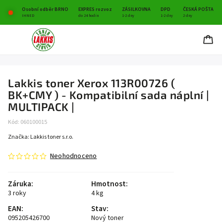
Osobní odběr BRNO
EXPRES rozvoz
ZÁSILKOVNA
DPD
ČESKÁ POŠTA
IHNED
do 24 hodin
1-2 dny
1-2 dny
2 dny
Lakkis toner Xerox 113R00726 (
BK+CMY ) - Kompatibilní sada náplní |
MULTIPACK |
Kód:
060100015
Značka:
Lakkis toner s.r.o.
Neohodnoceno
Záruka
:
Hmotnost
:
3 roky
4 kg
EAN
:
Stav
:
095205426700
Nový toner