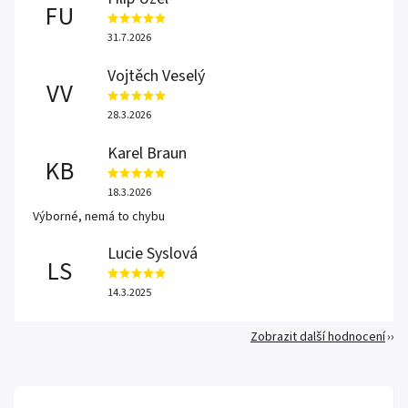
FU
31.7.2026
Vojtěch Veselý
VV
28.3.2026
Karel Braun
KB
18.3.2026
Výborné, nemá to chybu
Lucie Syslová
LS
14.3.2025
Zobrazit další hodnocení