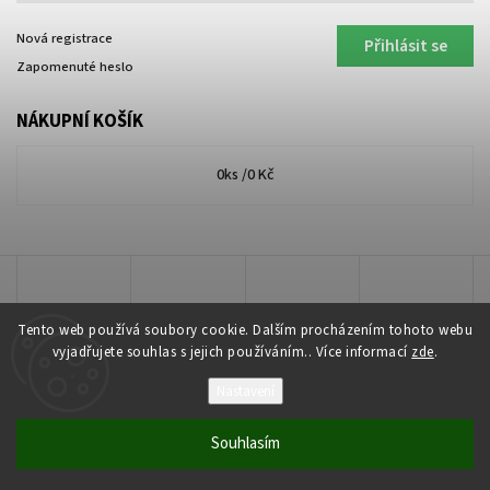
Nová registrace
Přihlásit se
Zapomenuté heslo
NÁKUPNÍ KOŠÍK
0
ks /
0 Kč
Tento web používá soubory cookie. Dalším procházením tohoto webu
vyjadřujete souhlas s jejich používáním.. Více informací
zde
.
Nastavení
Copyright 2026
Lakkis Toner
. Všechna práva vyhrazena.
Souhlasím
Vytvořil
Shoptet
| Design
Shoptak.cz