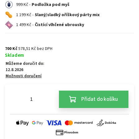
999 Kč -
Podložka pod myš
1 199 Kč -
Slaný/sladký oříškový párty mix
1 499 Kč -
Čistící vlhčené ubrousky
700 Kč
578,51 Kč bez DPH
Skladem
Můžeme doručit do:
12.8.2026
Možnosti doručení
Přidat do košíku