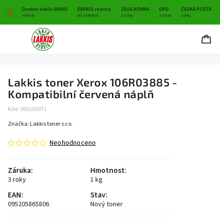
Osobní odběr BRNO
EXPRES rozvoz
ZÁSILKOVNA
DPD
ČESKÁ POŠTA
IHNED
do 24 hodin
1-2 dny
1-2 dny
2 dny
Lakkis toner Xerox 106R03885 -
Kompatibilní červená náplň
Kód:
060100071
Značka:
Lakkis toner s.r.o.
Neohodnoceno
Záruka
:
Hmotnost
:
3 roky
1 kg
EAN
:
Stav
:
095205865806
Nový toner