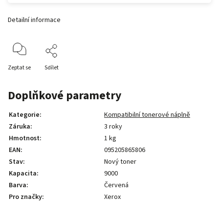
Detailní informace
Zeptat se
Sdílet
Doplňkové parametry
Kategorie
:
Kompatibilní tonerové náplně
Záruka
:
3 roky
Hmotnost
:
1 kg
EAN
:
095205865806
Stav
:
Nový toner
Kapacita
:
9000
Barva
:
Červená
Pro značky
:
Xerox