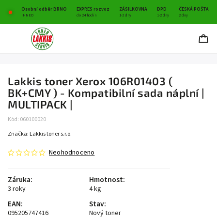
Osobní odběr BRNO
EXPRES rozvoz
ZÁSILKOVNA
DPD
ČESKÁ POŠTA
IHNED
do 24 hodin
1-2 dny
1-2 dny
2 dny
Lakkis toner Xerox 106R01403 (
BK+CMY ) - Kompatibilní sada náplní |
MULTIPACK |
Kód:
060100020
Značka:
Lakkis toner s.r.o.
Neohodnoceno
Záruka
:
Hmotnost
:
3 roky
4 kg
EAN
:
Stav
:
095205747416
Nový toner