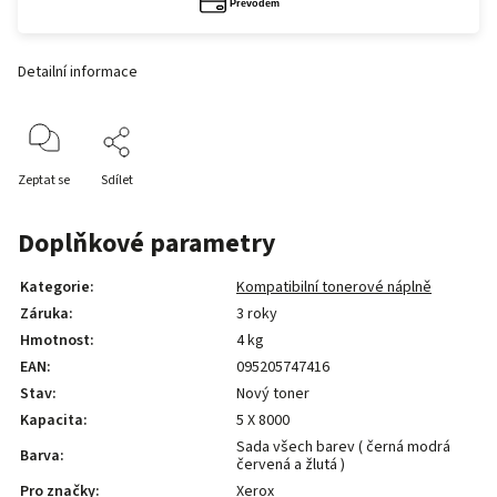
Detailní informace
Zeptat se
Sdílet
Doplňkové parametry
Kategorie
:
Kompatibilní tonerové náplně
Záruka
:
3 roky
Hmotnost
:
4 kg
EAN
:
095205747416
Stav
:
Nový toner
Kapacita
:
5 X 8000
Sada všech barev ( černá modrá
Barva
:
červená a žlutá )
Pro značky
:
Xerox