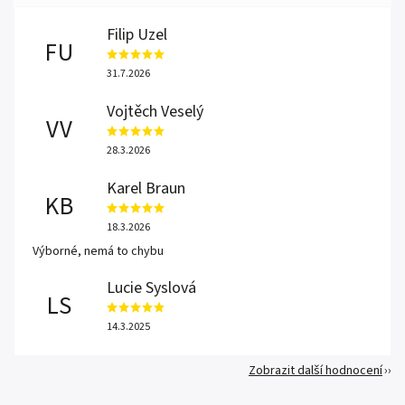
Filip Uzel
FU
31.7.2026
Vojtěch Veselý
VV
28.3.2026
Karel Braun
KB
18.3.2026
Výborné, nemá to chybu
Lucie Syslová
LS
14.3.2025
Zobrazit další hodnocení