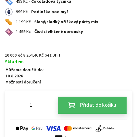
499 Kč -
Čokoládová tyčinka
999 Kč -
Podložka pod myš
1 199 Kč -
Slaný/sladký oříškový párty mix
1 499 Kč -
Čistící vlhčené ubrousky
10 000 Kč
8 264,46 Kč bez DPH
Skladem
Můžeme doručit do:
10.8.2026
Možnosti doručení
Přidat do košíku