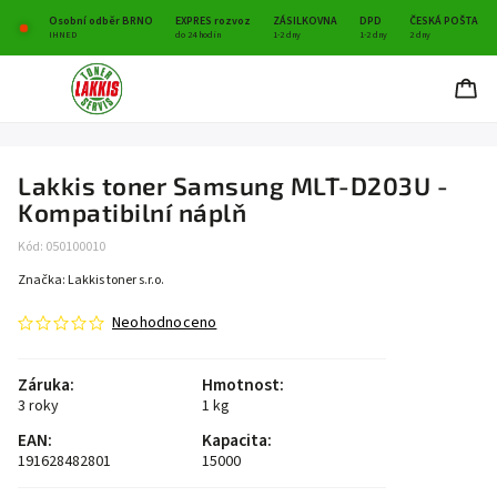
Osobní odběr BRNO
EXPRES rozvoz
ZÁSILKOVNA
DPD
ČESKÁ POŠTA
IHNED
do 24 hodin
1-2 dny
1-2 dny
2 dny
Lakkis toner Samsung MLT-D203U -
Kompatibilní náplň
Kód:
050100010
Značka:
Lakkis toner s.r.o.
Neohodnoceno
Záruka
:
Hmotnost
:
3 roky
1 kg
EAN
:
Kapacita
:
191628482801
15000