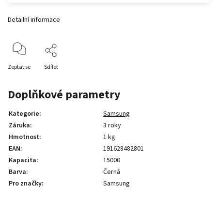
Detailní informace
Zeptat se
Sdílet
Doplňkové parametry
Kategorie
:
Samsung
Záruka
:
3 roky
Hmotnost
:
1 kg
EAN
:
191628482801
Kapacita
:
15000
Barva
:
Černá
Pro značky
:
Samsung