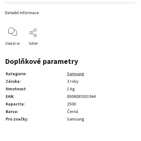
Detailní informace
Zeptat se
Sdílet
Doplňkové parametry
Kategorie
:
Samsung
Záruka
:
3 roky
Hmotnost
:
1 kg
EAN
:
8806085031944
Kapacita
:
2500
Barva
:
Černá
Pro značky
:
Samsung