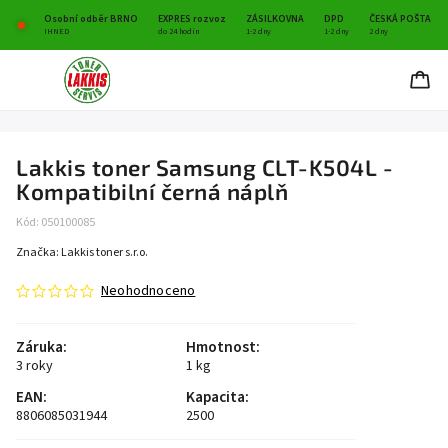
Osobní odběr BRNO
EXPRES rozvoz
ZÁSILKOVNA
DPD
ČESKÁ POŠTA
IHNED
do 24 hodin
1-2 dny
1-2 dny
2 dny
Lakkis toner Samsung CLT-K504L -
Kompatibilní černá náplň
Kód:
050100085
Značka:
Lakkis toner s.r.o.
Neohodnoceno
Záruka
:
Hmotnost
:
3 roky
1 kg
EAN
:
Kapacita
:
8806085031944
2500