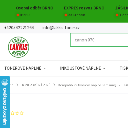
Osobní odběr BRNO
EXPRES rozvoz BRNO
ZÁSIL
IHNED
do 24 hodin
1-2 d
+420542221264
info@lakkis-toner.cz
TONEROVÉ NÁPLNĚ
INKOUSTOVÉ NÁPLNĚ
TIS
Domů
/
TONEROVÉ NÁPLNĚ
/
Kompatibilní tonerové náplně Samsung
/
La
Značka:
Lakkis toner s.r.o.
Neohodnoceno