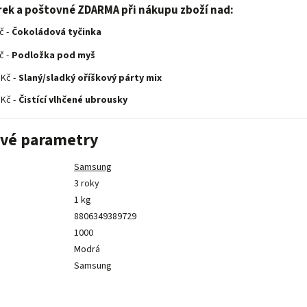
rek a poštovné ZDARMA při nákupu zboží nad:
č -
Čokoládová tyčinka
č -
Podložka pod myš
 Kč -
Slaný/sladký oříškový párty mix
 Kč -
Čistící vlhčené ubrousky
vé parametry
Samsung
3 roky
1 kg
8806349389729
1000
Modrá
Samsung