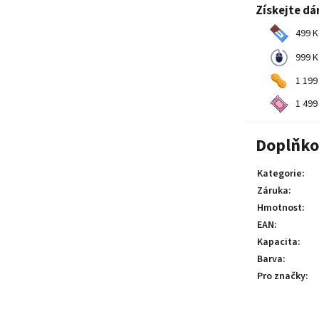
Získejte dá
499 K
999 K
1 199
1 499
Doplňko
Kategorie
:
Záruka
:
Hmotnost
:
EAN
:
Kapacita
:
Barva
:
Pro značky
: