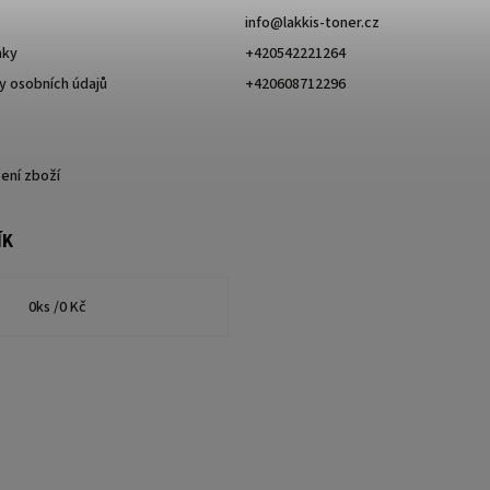
info
@
lakkis-toner.cz
nky
+420542221264
 osobních údajů
+420608712296
ení zboží
ÍK
0
ks /
0 Kč