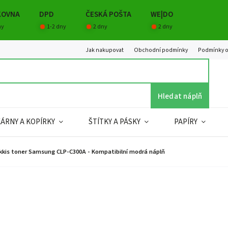
KOVNA
DPD
ČESKÁ POŠTA
WE|DO
ny
1-2 dny
2 dny
2 dny
Jak nakupovat
Obchodní podmínky
Podmínky o
Hledat náplň
KÁRNY A KOPÍRKY
ŠTÍTKY A PÁSKY
PAPÍRY
kkis toner Samsung CLP-C300A - Kompatibilní modrá náplň