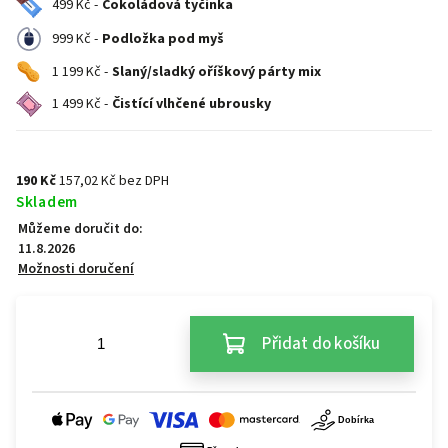
499 Kč -
Čokoládová tyčinka
999 Kč -
Podložka pod myš
1 199 Kč -
Slaný/sladký oříškový párty mix
1 499 Kč -
Čistící vlhčené ubrousky
190 Kč
157,02 Kč bez DPH
Skladem
Můžeme doručit do:
11.8.2026
Možnosti doručení
Přidat do košíku