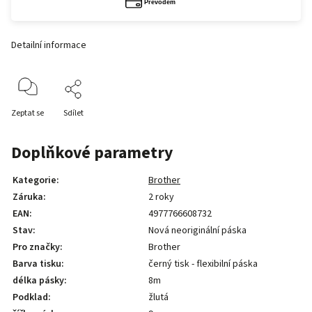
Detailní informace
Zeptat se
Sdílet
Doplňkové parametry
Kategorie
:
Brother
Záruka
:
2 roky
EAN
:
4977766608732
Stav
:
Nová neoriginální páska
Pro značky
:
Brother
Barva tisku
:
černý tisk - flexibilní páska
délka pásky
:
8m
Podklad
:
žlutá