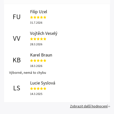
Filip Uzel
FU
31.7.2026
Vojtěch Veselý
VV
28.3.2026
Karel Braun
KB
18.3.2026
Výborné, nemá to chybu
Lucie Syslová
LS
14.3.2025
Zobrazit další hodnocení