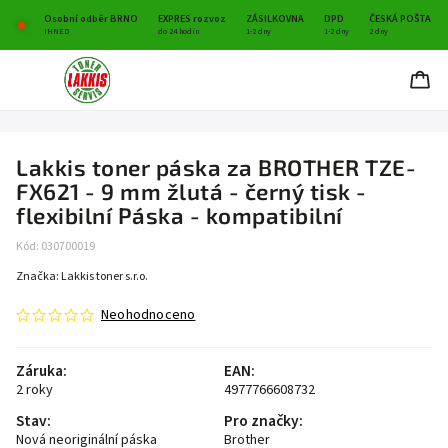
Osobní odběr BRNO
EXPRES rozvoz
ZÁSILKOVNA
DPD
ČESKÁ POŠTA
IHNED
do 24 hodin
1-2 dny
1-2 dny
2 dny
Lakkis toner páska za BROTHER TZE-
FX621 - 9 mm žlutá - černý tisk -
flexibilní Páska - kompatibilní
Kód:
030700019
Značka:
Lakkis toner s.r.o.
Neohodnoceno
Záruka
:
EAN
:
2 roky
4977766608732
Stav
:
Pro značky
:
Nová neoriginální páska
Brother