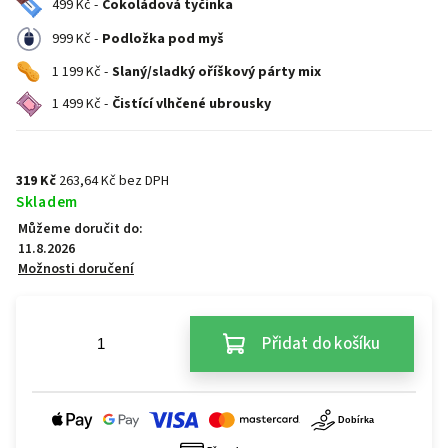
499 Kč -
Čokoládová tyčinka
999 Kč -
Podložka pod myš
1 199 Kč -
Slaný/sladký oříškový párty mix
1 499 Kč -
Čistící vlhčené ubrousky
319 Kč
263,64 Kč bez DPH
Skladem
Můžeme doručit do:
11.8.2026
Možnosti doručení
Přidat do košíku