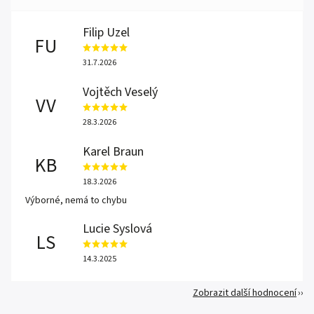
Filip Uzel
FU
31.7.2026
Vojtěch Veselý
VV
28.3.2026
Karel Braun
KB
18.3.2026
Výborné, nemá to chybu
Lucie Syslová
LS
14.3.2025
Zobrazit další hodnocení