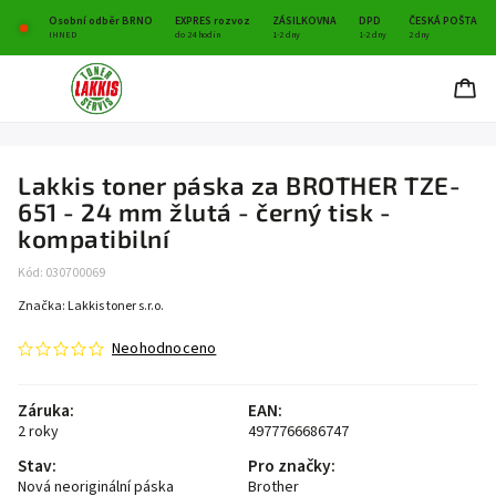
Osobní odběr BRNO
EXPRES rozvoz
ZÁSILKOVNA
DPD
ČESKÁ POŠTA
IHNED
do 24 hodin
1-2 dny
1-2 dny
2 dny
Lakkis toner páska za BROTHER TZE-
651 - 24 mm žlutá - černý tisk -
kompatibilní
Kód:
030700069
Značka:
Lakkis toner s.r.o.
Neohodnoceno
Záruka
:
EAN
:
2 roky
4977766686747
Stav
:
Pro značky
:
Nová neoriginální páska
Brother