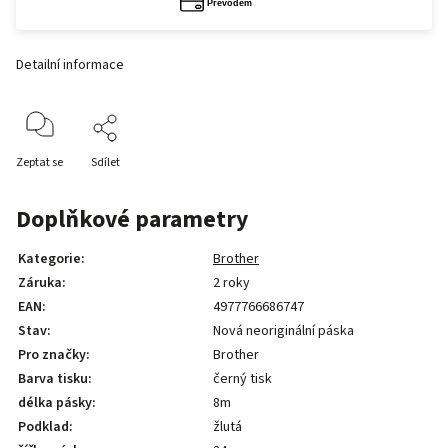
Detailní informace
Zeptat se
Sdílet
Doplňkové parametry
Kategorie
:
Brother
Záruka
:
2 roky
EAN
:
4977766686747
Stav
:
Nová neoriginální páska
Pro značky
:
Brother
Barva tisku
:
černý tisk
délka pásky
:
8m
Podklad
:
žlutá