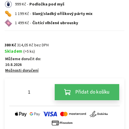
999 Kč -
Podložka pod myš
1 199 Kč -
Slaný/sladký oříškový párty mix
1 499 Kč -
Čistící vlhčené ubrousky
380 Kč
314,05 Kč bez DPH
Skladem
(>5 ks)
Můžeme doručit do:
10.8.2026
Možnosti doručení
Přidat do košíku