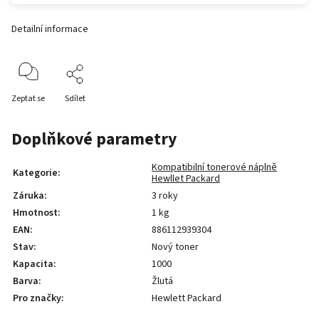
Detailní informace
Zeptat se
Sdílet
Doplňkové parametry
Kompatibilní tonerové náplně
Kategorie
:
Hewllet Packard
Záruka
:
3 roky
Hmotnost
:
1 kg
EAN
:
886112939304
Stav
:
Nový toner
Kapacita
:
1000
Barva
:
Žlutá
Pro značky
:
Hewlett Packard