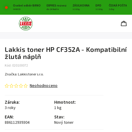
Osobní odběr BRNO
EXPRES rozvoz
ZÁSILKOVNA
DPD
ČESKÁ POŠTA
IHNED
do 24 hodin
1-2 dny
1-2 dny
2 dny
Lakkis toner HP CF352A - Kompatibilní
žlutá náplň
Kód:
020100072
Značka:
Lakkis toner s.r.o.
Neohodnoceno
Záruka
:
Hmotnost
:
3 roky
1 kg
EAN
:
Stav
:
886112939304
Nový toner