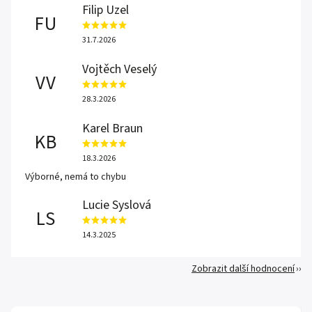
Filip Uzel
FU
31.7.2026
Vojtěch Veselý
VV
28.3.2026
Karel Braun
KB
18.3.2026
Výborné, nemá to chybu
Lucie Syslová
LS
14.3.2025
Zobrazit další hodnocení