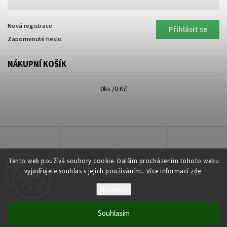
Nová registrace
Přihlásit se
Zapomenuté heslo
NÁKUPNÍ KOŠÍK
0
ks /
0 Kč
Tento web používá soubory cookie. Dalším procházením tohoto webu
vyjadřujete souhlas s jejich používáním.. Více informací
zde
.
Nastavení
Copyright 2026
Lakkis Toner
. Všechna práva vyhrazena.
Souhlasím
Vytvořil
Shoptet
| Design
Shoptak.cz