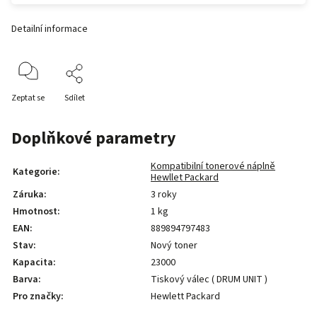
Detailní informace
Zeptat se
Sdílet
Doplňkové parametry
Kompatibilní tonerové náplně
Kategorie
:
Hewllet Packard
Záruka
:
3 roky
Hmotnost
:
1 kg
EAN
:
889894797483
Stav
:
Nový toner
Kapacita
:
23000
Barva
:
Tiskový válec ( DRUM UNIT )
Pro značky
:
Hewlett Packard