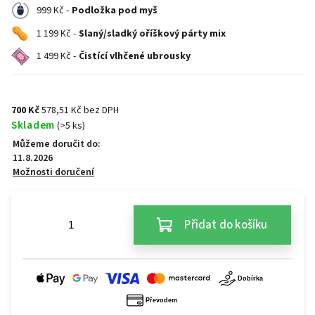
999 Kč -
Podložka pod myš
1 199 Kč -
Slaný/sladký oříškový párty mix
1 499 Kč -
Čistící vlhčené ubrousky
700 Kč
578,51 Kč bez DPH
Skladem
(>5 ks)
Můžeme doručit do:
11.8.2026
Možnosti doručení
Přidat do košíku