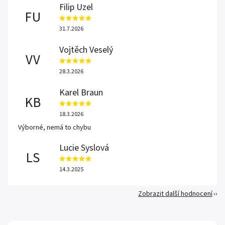
Filip Uzel
FU
31.7.2026
Vojtěch Veselý
VV
28.3.2026
Karel Braun
KB
18.3.2026
Výborné, nemá to chybu
Lucie Syslová
LS
14.3.2025
Zobrazit další hodnocení