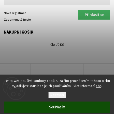
Nová registrace
Přihlásit se
Zapomenuté heslo
NÁKUPNÍ KOŠÍK
0
ks /
0 Kč
Tento web používá soubory cookie. Dalším procházením tohoto webu
vyjadřujete souhlas s jejich používáním.. Více informací
zde
.
Nastavení
Copyright 2026
Lakkis Toner
. Všechna práva vyhrazena.
Souhlasím
Vytvořil
Shoptet
| Design
Shoptak.cz