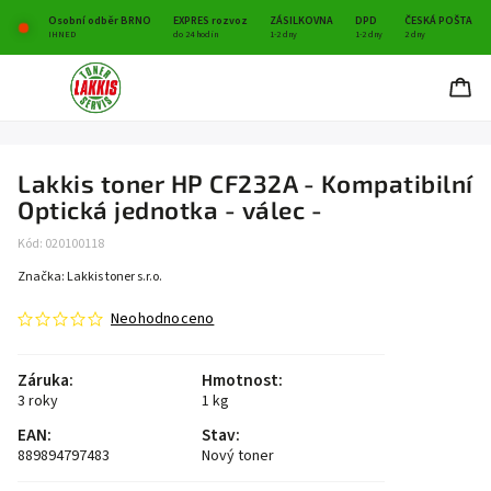
Osobní odběr BRNO
EXPRES rozvoz
ZÁSILKOVNA
DPD
ČESKÁ POŠTA
IHNED
do 24 hodin
1-2 dny
1-2 dny
2 dny
Lakkis toner HP CF232A - Kompatibilní
Optická jednotka - válec -
Kód:
020100118
Značka:
Lakkis toner s.r.o.
Neohodnoceno
Záruka
:
Hmotnost
:
3 roky
1 kg
EAN
:
Stav
:
889894797483
Nový toner