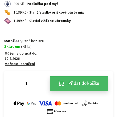
999 Kč -
Podložka pod myš
1 199 Kč -
Slaný/sladký oříškový párty mix
1 499 Kč -
Čistící vlhčené ubrousky
650 Kč
537,19 Kč bez DPH
Skladem
(>5 ks)
Můžeme doručit do:
10.8.2026
Možnosti doručení
Přidat do košíku