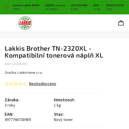
Osobní odběr BRNO
EXPRES rozvoz
ZÁSILKOVNA
DPD
ČESKÁ POŠTA
IHNED
do 24 hodin
1-2 dny
1-2 dny
2 dny
Lakkis Brother TN-2320XL -
Kompatibilní tonerová náplň XL
Kód:
030100019
Značka:
Lakkis toner s.r.o.
Neohodnoceno
Záruka
:
Hmotnost
:
3 roky
1 kg
EAN
:
Stav
:
4977766738989
Nový toner