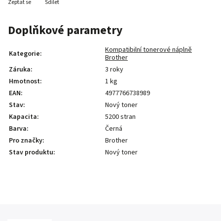
Zeptat se
Sdílet
Doplňkové parametry
Kompatibilní tonerové náplně
Kategorie
:
Brother
Záruka
:
3 roky
Hmotnost
:
1 kg
EAN
:
4977766738989
Stav
:
Nový toner
Kapacita
:
5200 stran
Barva
:
Černá
Pro značky
:
Brother
Stav produktu
:
Nový toner