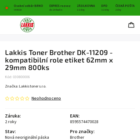
Osobní odběr BRNO
EXPRES rozvoz
ZÁSILKOVNA
DPD
ČESKÁ POŠTA
IHNED
do 24 hodin
1-2 dny
1-2 dny
2 dny
Lakkis Toner Brother DK-11209 -
kompatibilní role etiket 62mm x
29mm 800ks
Kód:
030800006
Značka:
Lakkis toner s.r.o.
Neohodnoceno
Záruka
:
EAN
:
2 roky
8595574470028
Stav
:
Pro značky
:
Nová neoriginální páska
Brother