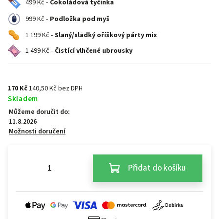
499 Kč -
Čokoládová tyčinka
999 Kč -
Podložka pod myš
1 199 Kč -
Slaný/sladký oříškový párty mix
1 499 Kč -
Čistící vlhčené ubrousky
170 Kč
140,50 Kč bez DPH
Skladem
Můžeme doručit do:
11.8.2026
Možnosti doručení
Přidat do košíku