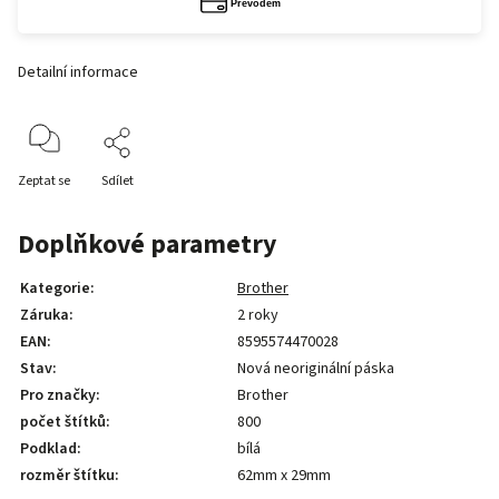
Detailní informace
Zeptat se
Sdílet
Doplňkové parametry
Kategorie
:
Brother
Záruka
:
2 roky
EAN
:
8595574470028
Stav
:
Nová neoriginální páska
Pro značky
:
Brother
počet štítků
:
800
Podklad
:
bílá
rozměr štítku
:
62mm x 29mm