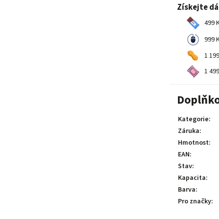
Získejte d
499 K
999 K
1 199
1 499
Doplňko
Kategorie
:
Záruka
:
Hmotnost
:
EAN
:
Stav
:
Kapacita
:
Barva
:
Pro značky
: