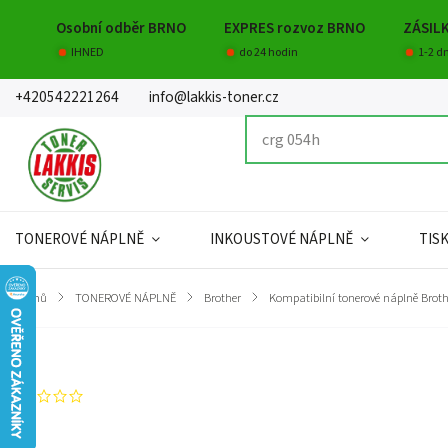
Osobní odběr BRNO
EXPRES rozvoz BRNO
ZÁSIL
IHNED
do 24 hodin
1-2 d
+420542221264
info@lakkis-toner.cz
TONEROVÉ NÁPLNĚ
INKOUSTOVÉ NÁPLNĚ
TIS
Domů
/
TONEROVÉ NÁPLNĚ
/
Brother
/
Kompatibilní tonerové náplně Broth
Značka:
Lakkis toner s.r.o.
Neohodnoceno