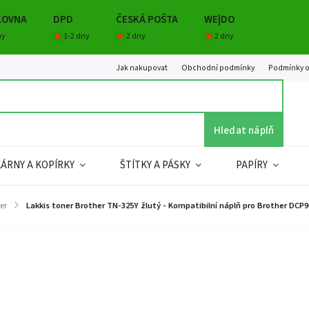
KOVNA
DPD
ČESKÁ POŠTA
WE|DO
ny
1-2 dny
2 dny
2 dny
Jak nakupovat
Obchodní podmínky
Podmínky o
Hledat náplň
KÁRNY A KOPÍRKY
ŠTÍTKY A PÁSKY
PAPÍRY
er
/
Lakkis toner Brother TN-325Y žlutý - Kompatibilní náplň pro Brother DCP