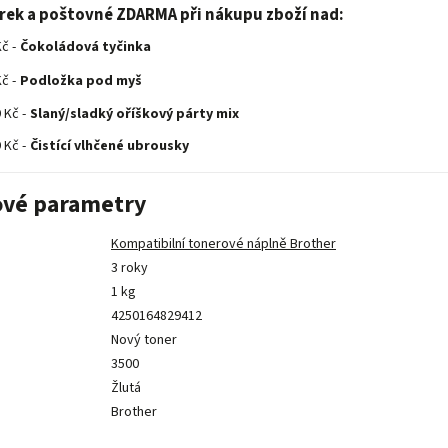
árek a poštovné ZDARMA při nákupu zboží nad:
č -
Čokoládová tyčinka
č -
Podložka pod myš
 Kč -
Slaný/sladký oříškový párty mix
 Kč -
Čistící vlhčené ubrousky
vé parametry
Kompatibilní tonerové náplně Brother
3 roky
1 kg
4250164829412
Nový toner
3500
Žlutá
Brother