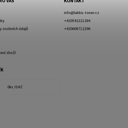
RO VÁS
KONTAKT
info
@
lakkis-toner.cz
nky
+420542221264
 osobních údajů
+420608712296
ení zboží
ÍK
0
ks /
0 Kč